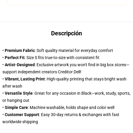
Descripción
•
Premium Fabric
: Soft quality material for everyday comfort
•
Perfect Fit
: Size S fits true-to-size with consistent fit
•
Artist-Designed
: Exclusive artwork you won't find in big box stores—
support independent creators Creditor Dell!
•
Vibrant, Lasting Print
: High-quality printing that stays bright wash
after wash
•
Versatile Style
: Great for any occasion in Black—work, study, sports,
or hanging out
•
Simple Care
: Machine washable, holds shape and color well
•
Customer Support
: Easy 30-day returns & exchanges with fast
worldwide shipping