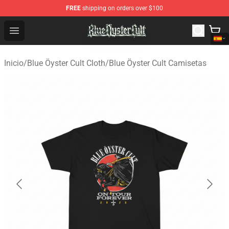
FREE
shipping on orders over $100
Blue Öyster Cult Store - Official Blue Öyster Cult Mercha
Open menu
Inicio
/
Blue Öyster Cult Cloth
/
Blue Öyster Cult Camisetas