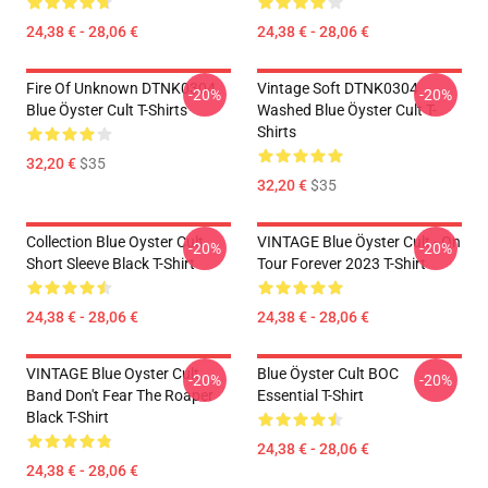
24,38 € - 28,06 €
24,38 € - 28,06 €
Fire Of Unknown DTNK0304
Vintage Soft DTNK0304
-20%
-20%
Blue Öyster Cult T-Shirts
Washed Blue Öyster Cult T-
Shirts
32,20 €
$35
32,20 €
$35
Collection Blue Oyster Cult
VINTAGE Blue Öyster Cult - On
-20%
-20%
Short Sleeve Black T-Shirt
Tour Forever 2023 T-Shirt
24,38 € - 28,06 €
24,38 € - 28,06 €
VINTAGE Blue Oyster Cult
Blue Öyster Cult BOC
-20%
-20%
Band Don't Fear The Roaper
Essential T-Shirt
Black T-Shirt
24,38 € - 28,06 €
24,38 € - 28,06 €