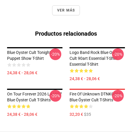
VER MÁS
Productos relacionados
Blue Oyster Cult Tonight
Logo Band Rock Blue Oyster
-20%
-20%
Puppet Show T-Shirt
Cult 90art Essential T-Shirt
Essential T-Shirt
24,38 € - 28,06 €
24,38 € - 28,06 €
On Tour Forever 2026 LA1607
Fire Of Unknown DTNK0304
-20%
-20%
Blue Öyster Cult T-Shirts
Blue Öyster Cult T-Shirts
24,38 € - 28,06 €
32,20 €
$35