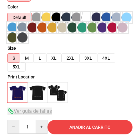
Color
Default
Size
S
M
L
XL
2XL
3XL
4XL
5XL
Print Location
Ver guía de tallas
Quantity
AÑADIR AL CARRITO