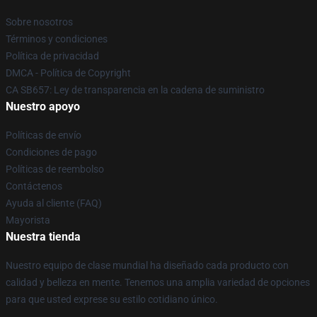
Sobre nosotros
Términos y condiciones
Política de privacidad
DMCA - Política de Copyright
CA SB657: Ley de transparencia en la cadena de suministro
Nuestro apoyo
Políticas de envío
Condiciones de pago
Políticas de reembolso
Contáctenos
Ayuda al cliente (FAQ)
Mayorista
Nuestra tienda
Nuestro equipo de clase mundial ha diseñado cada producto con
calidad y belleza en mente. Tenemos una amplia variedad de opciones
para que usted exprese su estilo cotidiano único.