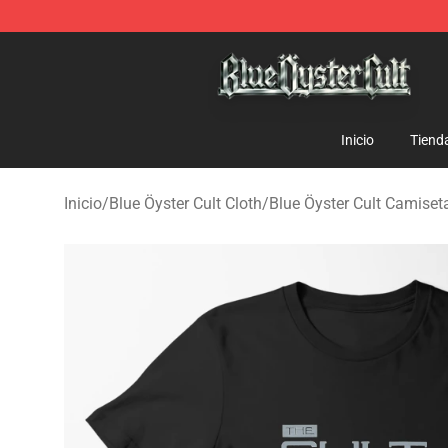
Blue Öyster Cult Store - Official Blue Öyster Cult Merc
Inicio
Tiend
Inicio
/
Blue Öyster Cult Cloth
/
Blue Öyster Cult Camiset