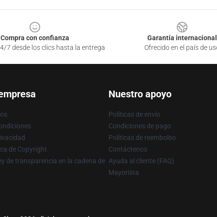
Compra con confianza
Garantía internacional
4/7 desde los clics hasta la entrega
Ofrecido en el país de us
 empresa
Nuestro apoyo
ros
Políticas de envío
ondiciones
Condiciones de pago
rivacidad
Políticas de reembolso
ica de Copyright
Contáctenos
y de transparencia en la cadena de
Ayuda al cliente (FAQ)
Mayorista