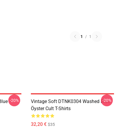
1
/
1
-20%
-20%
Blue
Vintage Soft DTNK0304 Washed Blue
Öyster Cult T-Shirts
32,20 €
$35