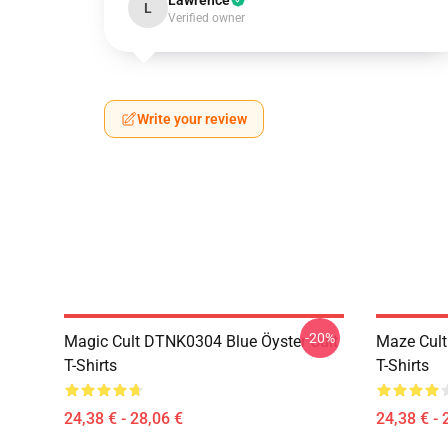
Lawrence
L
Verified owner
Write your review
-20%
Magic Cult DTNK0304 Blue Öyster Cult
Maze Cult
T-Shirts
T-Shirts
24,38 € - 28,06 €
24,38 € - 