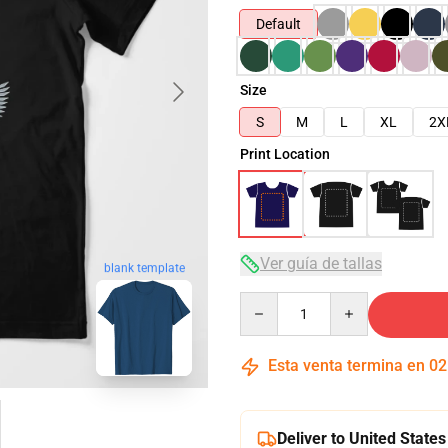
Default
Size
S
M
L
XL
2X
Print Location
Ver guía de tallas
blank template
Quantity
Esta venta termina en
02
Deliver to United States