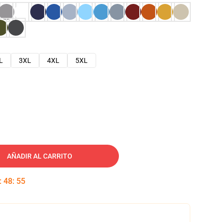
L
3XL
4XL
5XL
AÑADIR AL CARRITO
:
48
:
54