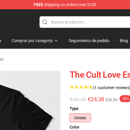
FREE
shipping on orders over $100
handise Shop
a
Comprar por categoría
Seguimiento de pedido
Blog
as
The Cult Love Es
(1 customer reviews
€30.48
€24.38
-20%
$26.50
Type
Unisex
Color