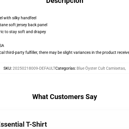
Descripción
l with silky handfeel
tane soft jersey back panel
ric to stay soft and drapey
USA
al third-party fulfiller, there may be slight variances in the product receiv
SKU
:
20250218009-DEFAULT
Categorías
:
Blue Öyster Cult Camisetas
,
What Customers Say
ssential T-Shirt