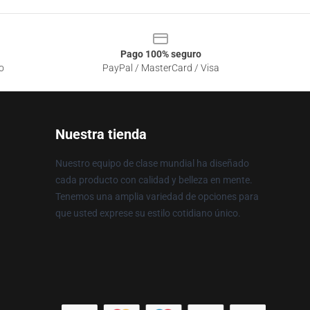
Pago 100% seguro
o
PayPal / MasterCard / Visa
Nuestra tienda
Nuestro equipo de clase mundial ha diseñado
cada producto con calidad y belleza en mente.
Tenemos una amplia variedad de opciones para
que usted exprese su estilo cotidiano único.