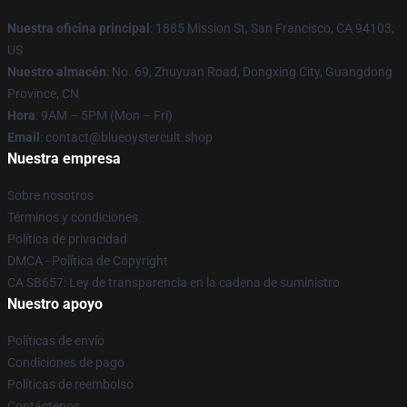
Nuestra oficina principal
: 1885 Mission St, San Francisco, CA 94103,
US
Nuestro almacén
: No. 69, Zhuyuan Road, Dongxing City, Guangdong
Province, CN
Hora
: 9AM – 5PM (Mon – Fri)
Email
: contact@blueoystercult.shop
Nuestra empresa
Sobre nosotros
Términos y condiciones
Política de privacidad
DMCA - Política de Copyright
CA SB657: Ley de transparencia en la cadena de suministro
Nuestro apoyo
Políticas de envío
Condiciones de pago
Políticas de reembolso
Contáctenos