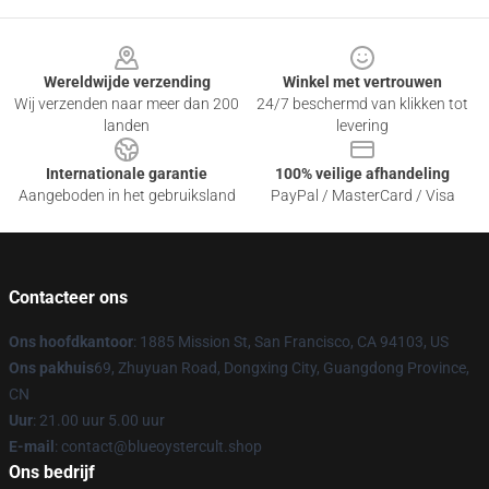
Footer
Wereldwijde verzending
Winkel met vertrouwen
Wij verzenden naar meer dan 200
24/7 beschermd van klikken tot
landen
levering
Internationale garantie
100% veilige afhandeling
Aangeboden in het gebruiksland
PayPal / MasterCard / Visa
Contacteer ons
Ons hoofdkantoor
: 1885 Mission St, San Francisco, CA 94103, US
Ons pakhuis
69, Zhuyuan Road, Dongxing City, Guangdong Province,
CN
Uur
: 21.00 uur 5.00 uur
E-mail
: contact@blueoystercult.shop
Ons bedrijf