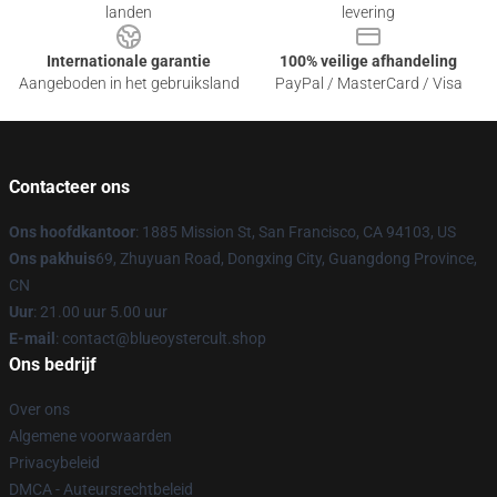
landen
levering
Internationale garantie
100% veilige afhandeling
Aangeboden in het gebruiksland
PayPal / MasterCard / Visa
Contacteer ons
Ons hoofdkantoor
: 1885 Mission St, San Francisco, CA 94103, US
Ons pakhuis
69, Zhuyuan Road, Dongxing City, Guangdong Province,
CN
Uur
: 21.00 uur 5.00 uur
E-mail
: contact@blueoystercult.shop
Ons bedrijf
Over ons
Algemene voorwaarden
Privacybeleid
DMCA - Auteursrechtbeleid