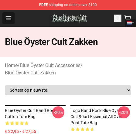
FREE
shipping on orders over $100
Blue Öyster Cult Store - Official Blue Öyster Cult Mercha
Open menu
Blue Öyster Cult Zakken
Home
/
Blue Öyster Cult Accessories
/
Blue Öyster Cult Zakken
Blue Oyster Cult Band Rock
Logo Band Rock Blue Oyster
-20%
-20%
Cotton Tote Bag
Cult 90art Essential All Over
Print Tote Bag
€ 22,95 - € 27,55