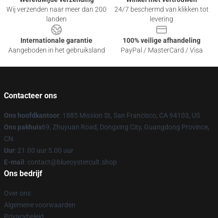
Wij verzenden naar meer dan 200
24/7 beschermd van klikken tot
landen
levering
Internationale garantie
100% veilige afhandeling
Aangeboden in het gebruiksland
PayPal / MasterCard / Visa
Contacteer ons
Ons hoofdkantoor
: 1885 Mission St, San Francisco, CA 94103, US
Ons pakhuis
69, Zhuyuan Road, Dongxing City, Guangdong Province,
CN
Uur
: 21.00 uur 5.00 uur
E-mail
: contact@blueoystercult.shop
Ons bedrijf
Over ons
Algemene voorwaarden
Privacybeleid