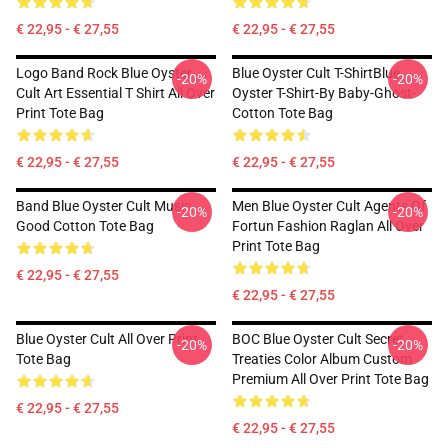
€ 22,95 - € 27,55
€ 22,95 - € 27,55
Logo Band Rock Blue Oyster
Blue Oyster Cult T-ShirtBlue
-20%
-20%
Cult Art Essential T Shirt All Over
Oyster T-Shirt-By Baby-Ghost-
Print Tote Bag
Cotton Tote Bag
€ 22,95 - € 27,55
€ 22,95 - € 27,55
Band Blue Oyster Cult Music
Men Blue Oyster Cult Agents Of
-20%
-20%
Good Cotton Tote Bag
Fortun Fashion Raglan All Over
Print Tote Bag
€ 22,95 - € 27,55
€ 22,95 - € 27,55
Blue Oyster Cult All Over Print
BOC Blue Oyster Cult Secret
-20%
-20%
Tote Bag
Treaties Color Album Custom
Premium All Over Print Tote Bag
€ 22,95 - € 27,55
€ 22,95 - € 27,55