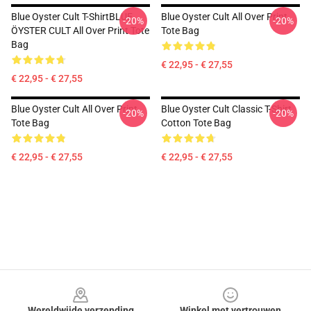
Blue Oyster Cult T-ShirtBLUE
Blue Oyster Cult All Over Print
-20%
-20%
ÖYSTER CULT All Over Print Tote
Tote Bag
Bag
€ 22,95 - € 27,55
€ 22,95 - € 27,55
Blue Oyster Cult All Over Print
Blue Oyster Cult Classic T-Shirt
-20%
-20%
Tote Bag
Cotton Tote Bag
€ 22,95 - € 27,55
€ 22,95 - € 27,55
Footer
Wereldwijde verzending
Winkel met vertrouwen