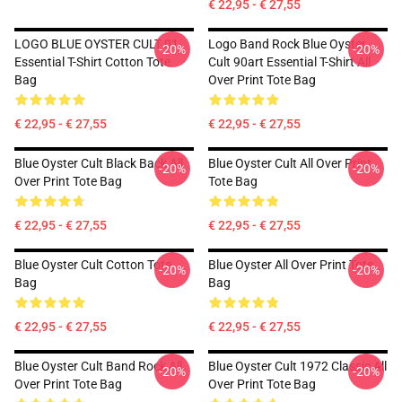
€ 22,95 - € 27,55
LOGO BLUE OYSTER CULT 01
Logo Band Rock Blue Oyster
-20%
-20%
Essential T-Shirt Cotton Tote
Cult 90art Essential T-Shirt All
Bag
Over Print Tote Bag
€ 22,95 - € 27,55
€ 22,95 - € 27,55
Blue Oyster Cult Black Back All
Blue Oyster Cult All Over Print
-20%
-20%
Over Print Tote Bag
Tote Bag
€ 22,95 - € 27,55
€ 22,95 - € 27,55
Blue Oyster Cult Cotton Tote
Blue Oyster All Over Print Tote
-20%
-20%
Bag
Bag
€ 22,95 - € 27,55
€ 22,95 - € 27,55
Blue Oyster Cult Band Rock All
Blue Oyster Cult 1972 Classic All
-20%
-20%
Over Print Tote Bag
Over Print Tote Bag