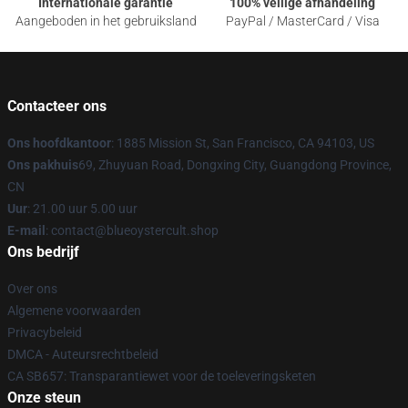
Internationale garantie
100% veilige afhandeling
Aangeboden in het gebruiksland
PayPal / MasterCard / Visa
Contacteer ons
Ons hoofdkantoor
: 1885 Mission St, San Francisco, CA 94103, US
Ons pakhuis
69, Zhuyuan Road, Dongxing City, Guangdong Province,
CN
Uur
: 21.00 uur 5.00 uur
E-mail
: contact@blueoystercult.shop
Ons bedrijf
Over ons
Algemene voorwaarden
Privacybeleid
DMCA - Auteursrechtbeleid
CA SB657: Transparantiewet voor de toeleveringsketen
Onze steun