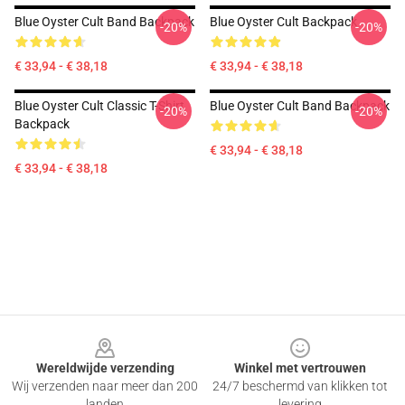
Blue Oyster Cult Band Backpack
Blue Oyster Cult Backpack
-20%
-20%
€ 33,94 - € 38,18
€ 33,94 - € 38,18
Blue Oyster Cult Classic T-Shirt
Blue Oyster Cult Band Backpack
-20%
-20%
Backpack
€ 33,94 - € 38,18
€ 33,94 - € 38,18
Footer
Wereldwijde verzending
Winkel met vertrouwen
Wij verzenden naar meer dan 200
24/7 beschermd van klikken tot
landen
levering