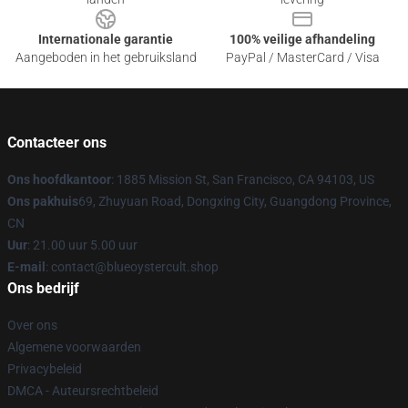
Internationale garantie
100% veilige afhandeling
Aangeboden in het gebruiksland
PayPal / MasterCard / Visa
Contacteer ons
Ons hoofdkantoor
: 1885 Mission St, San Francisco, CA 94103, US
Ons pakhuis
69, Zhuyuan Road, Dongxing City, Guangdong Province,
CN
Uur
: 21.00 uur 5.00 uur
E-mail
: contact@blueoystercult.shop
Ons bedrijf
Over ons
Algemene voorwaarden
Privacybeleid
DMCA - Auteursrechtbeleid