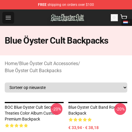
FREE
shipping on orders over $100
Blue Öyster Cult Store - Official Blue Öyster Cult Mercha
Open menu
Blue Öyster Cult Backpacks
Home
/
Blue Öyster Cult Accessories
/
Blue Öyster Cult Backpacks
BOC Blue Oyster Cult Secret
Blue Oyster Cult Band Rock
-20%
-20%
Treaties Color Album Custom
Backpack
Premium Backpack
€ 33,94 - € 38,18