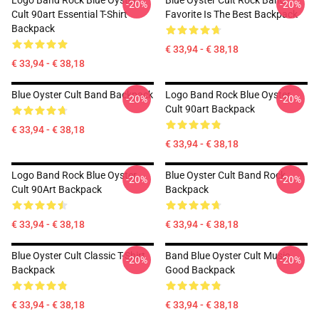
Logo Band Rock Blue Oyster
Blue Oyster Cult Rock Band
-20%
-20%
Cult 90art Essential T-Shirt
Favorite Is The Best Backpack
Backpack
€ 33,94 - € 38,18
€ 33,94 - € 38,18
Blue Oyster Cult Band Backpack
Logo Band Rock Blue Oyster
-20%
-20%
Cult 90art Backpack
€ 33,94 - € 38,18
€ 33,94 - € 38,18
Logo Band Rock Blue Oyster
Blue Oyster Cult Band Rock
-20%
-20%
Cult 90Art Backpack
Backpack
€ 33,94 - € 38,18
€ 33,94 - € 38,18
Blue Oyster Cult Classic T-Shirt
Band Blue Oyster Cult Music
-20%
-20%
Backpack
Good Backpack
€ 33,94 - € 38,18
€ 33,94 - € 38,18