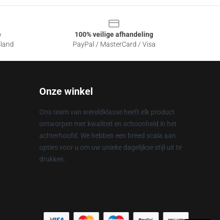
e
100% veilige afhandeling
sland
PayPal / MasterCard / Visa
Onze winkel
Ons team van wereldklasse heeft elk product
ontworpen met kwaliteit en schoonheid in het
achterhoofd. We hebben een breed scala aan
opties voor u om uw unieke dagelijkse stijl uit te
drukken.