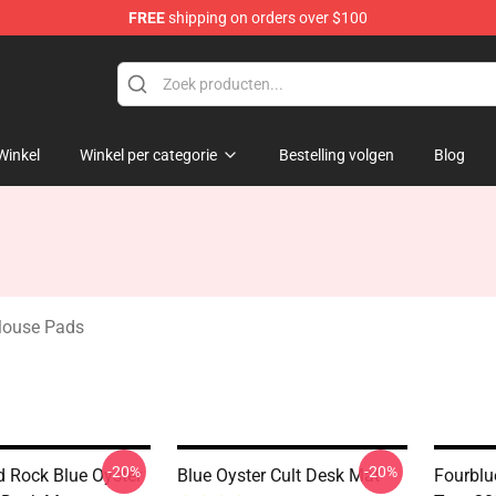
FREE
shipping on orders over $100
handise Shop
Winkel
Winkel per categorie
Bestelling volgen
Blog
 Mouse Pads
-20%
-20%
 Rock Blue Oyster
Blue Oyster Cult Desk Mat
Fourblu