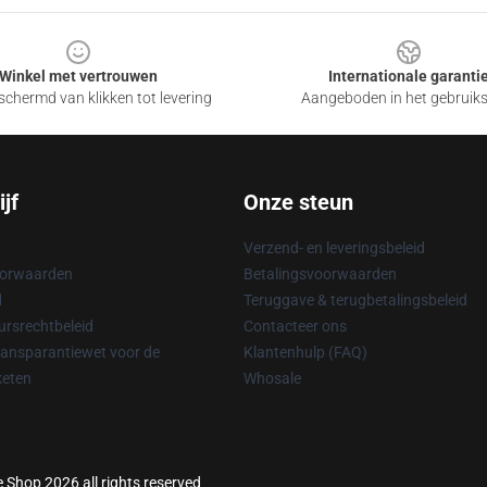
Winkel met vertrouwen
Internationale garanti
chermd van klikken tot levering
Aangeboden in het gebruik
jf
Onze steun
Verzend- en leveringsbeleid
oorwaarden
Betalingsvoorwaarden
d
Teruggave & terugbetalingsbeleid
rsrechtbeleid
Contacteer ons
ransparantiewet voor de
Klantenhulp (FAQ)
keten
Whosale
e Shop 2026 all rights reserved