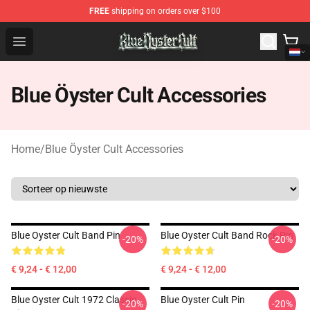
FREE
shipping on orders over $100
Blue Öyster Cult Store - Official Blue Öyster Cult Mercha
Open menu
Blue Öyster Cult Accessories
Home
/
Blue Öyster Cult Accessories
Blue Oyster Cult Band Pin
Blue Oyster Cult Band Rock Pin
-20%
-20%
€ 9,24 - € 12,00
€ 9,24 - € 12,00
Blue Oyster Cult 1972 Classic
Blue Oyster Cult Pin
-20%
-20%