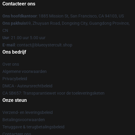
Contacteer ons
Ons hoofdkantoor
: 1885 Mission St, San Francisco, CA 94103, US
Ons pakhuis
69, Zhuyuan Road, Dongxing City, Guangdong Province,
CN
Uur
: 21.00 uur 5.00 uur
E-mail
: contact@blueoystercult.shop
Ons bedrijf
Over ons
Algemene voorwaarden
Privacybeleid
DMCA - Auteursrechtbeleid
CA SB657: Transparantiewet voor de toeleveringsketen
Onze steun
Verzend- en leveringsbeleid
Betalingsvoorwaarden
Teruggave & terugbetalingsbeleid
Contacteer ons