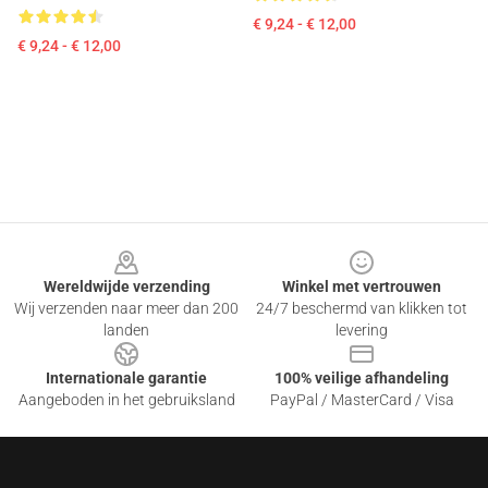
€ 9,24 - € 12,00
€ 9,24 - € 12,00
Footer
Wereldwijde verzending
Winkel met vertrouwen
Wij verzenden naar meer dan 200
24/7 beschermd van klikken tot
landen
levering
Internationale garantie
100% veilige afhandeling
Aangeboden in het gebruiksland
PayPal / MasterCard / Visa