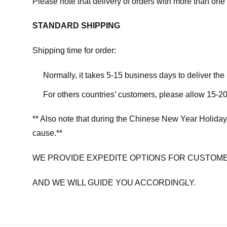
Please note that delivery of orders with more than one 
STANDARD SHIPPING
Shipping time for order:
Normally, it takes 5-15 business days to deliver th
For others countries’ customers, please allow 15-20
** Also note that during the Chinese New Year Holiday
cause.**
WE PROVIDE EXPEDITE OPTIONS FOR CUSTOME
AND WE WILL GUIDE YOU ACCORDINGLY.