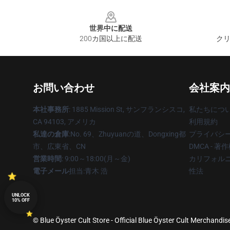
Footer
世界中に配送
200カ国以上に配送
クリ
お問い合わせ
会社案内
本社事務所
: 1885 Mission St, サンフランシスコ,
私たちにつ
CA 94103, アメリカ
利用規約
私達の倉庫
:No. 69、Zhuyuanの道、Dongxing都
プライバシ
市、広東省、CN
DMCA - 
営業時間
: 9:00～18:00(月～金)
カリフォルニ
電子メール
担当:青木 浩
性法
UNLOCK
10% OFF
© Blue Öyster Cult Store - Official Blue Öyster Cult Merchandis