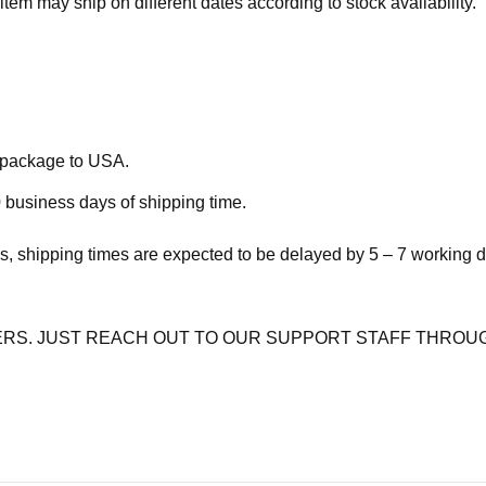
item may ship on different dates according to stock availability.
e package to USA.
 business days of shipping time.
s, shipping times are expected to be delayed by 5 – 7 working 
RS. JUST REACH OUT TO OUR SUPPORT STAFF THROUG