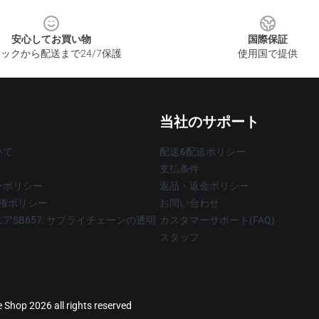
安心してお買い物
国際保証
ックから配送まで24/7保護
使用国で提供
当社のサポート
いて
配送&配送ポリシー
支払条件
ーポリシー
返品・返金ポリシー
著作権ポリシー
お問い合わせ
アSB657: サプライチェーンの透明
カスタマーサポート(FAQ)
スタッフ
e Shop 2026 all rights reserved