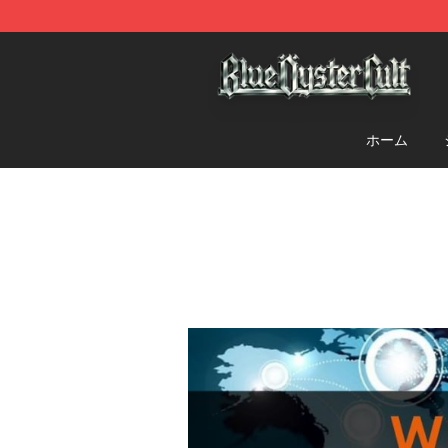
Blue Öyster Cult Store - Official Blue Öyster Cult Merc
ホーム