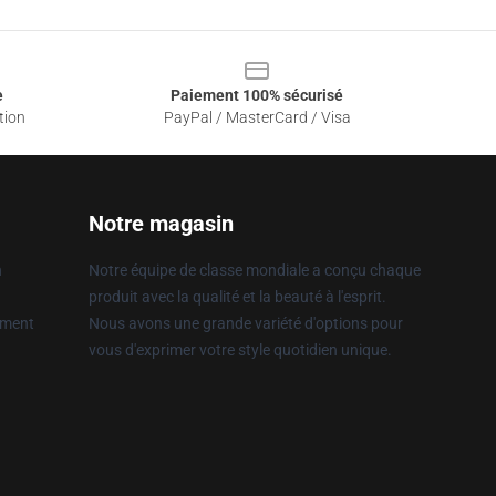
e
Paiement 100% sécurisé
tion
PayPal / MasterCard / Visa
Notre magasin
n
Notre équipe de classe mondiale a conçu chaque
produit avec la qualité et la beauté à l'esprit.
ement
Nous avons une grande variété d'options pour
vous d'exprimer votre style quotidien unique.