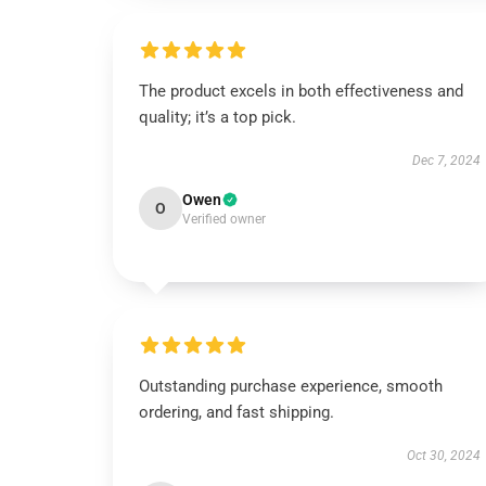
The product excels in both effectiveness and
quality; it’s a top pick.
Dec 7, 2024
Owen
O
Verified owner
Outstanding purchase experience, smooth
ordering, and fast shipping.
Oct 30, 2024