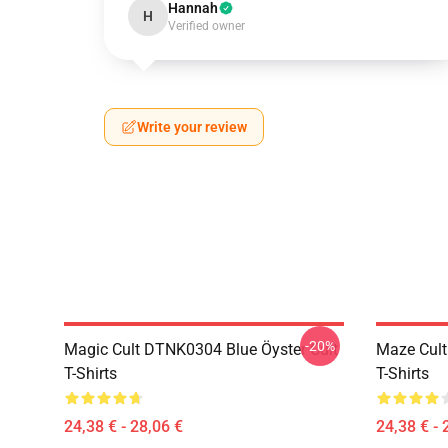
Hannah
H
Verified owner
Write your review
-20%
Magic Cult DTNK0304 Blue Öyster Cult
Maze Cult
T-Shirts
T-Shirts
24,38 € - 28,06 €
24,38 € - 