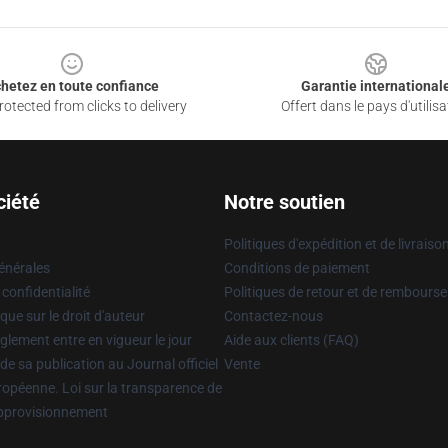
hetez en toute confiance
Garantie international
otected from clicks to delivery
Offert dans le pays d'utilisa
ciété
Notre soutien
Politiques d'expédition et de livraiso
énérales
Conditions de paiement
 confidentialité
Politiques de retour et de rembours
que sur le droit d'auteur
Contactez-nous
glement entre en vigueur le jour
Aide aux clients (FAQ)
 de sa publication au Journal officiel
Vente
uropéenne. Loi sur la transparence de
approvisionnement