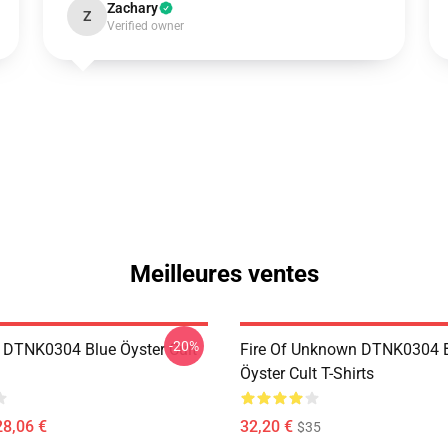
Zachary
Z
Verified owner
Meilleures ventes
-20%
 DTNK0304 Blue Öyster Cult
Fire Of Unknown DTNK0304 
Öyster Cult T-Shirts
28,06 €
32,20 €
$35