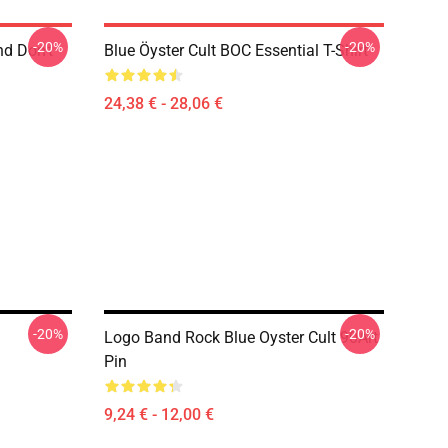
-20%
-20%
nd Don't
Blue Öyster Cult BOC Essential T-Shirt
24,38 € - 28,06 €
-20%
-20%
Logo Band Rock Blue Oyster Cult 90Art
Pin
9,24 € - 12,00 €