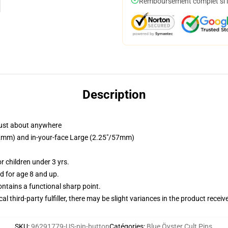
Remboursement complet si le
Description
just about anywhere
/32mm) and in-your-face Large (2.25"/57mm)
 children under 3 yrs.
 for age 8 and up.
tains a functional sharp point.
al third-party fulfiller, there may be slight variances in the product receiv
SKU
:
96291779-US-pin-button
Catégories
:
Blue Öyster Cult Pins
,