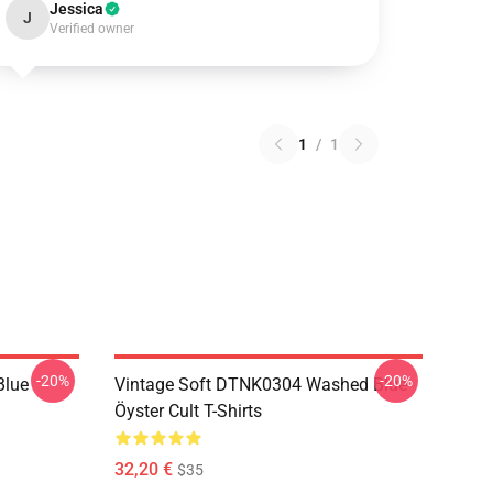
Jessica
J
Verified owner
1
/
1
-20%
-20%
Blue
Vintage Soft DTNK0304 Washed Blue
Öyster Cult T-Shirts
32,20 €
$35