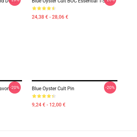
nd Don't
Blue Öyster Cult BOC Essential T-Shirt
24,38 € - 28,06 €
-20%
-20%
vorite Is
Blue Oyster Cult Pin
9,24 € - 12,00 €