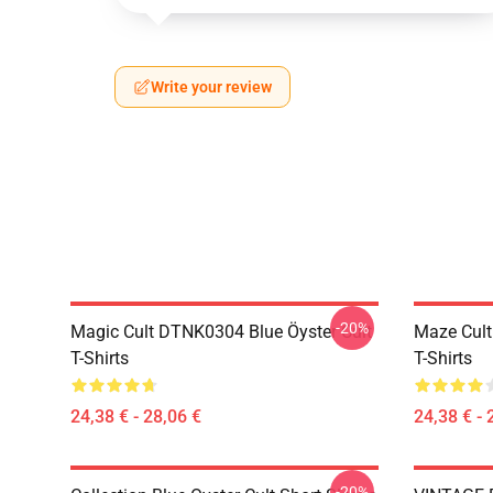
Write your review
-20%
Magic Cult DTNK0304 Blue Öyster Cult
Maze Cult
T-Shirts
T-Shirts
24,38 € - 28,06 €
24,38 € - 
-20%