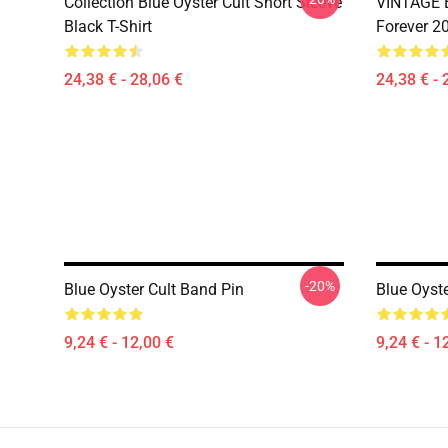
Collection Blue Oyster Cult Short Sleeve
VINTAGE B
Black T-Shirt
Forever 20
24,38 € - 28,06 €
24,38 € - 
-20%
Blue Oyster Cult Band Pin
Blue Oyst
9,24 € - 12,00 €
9,24 € - 1
Footer