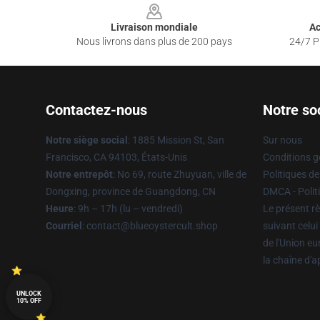
Livraison mondiale
Ac
Nous livrons dans plus de 200 pays
24/7 Pr
Contactez-nous
Notre so
Notre siège social
: 1885 Mission St, San
Sur nous
Francisco, CA 94103, États-Unis
Conditions g
Notre entrepôt
: No 69, route Zhuyuan, ville de
Politiques de
Dongxing, province de Guangdong, CN
DMCA - Politi
Heure
: 9h – 17h (lu – vendredi)
Le présent rè
Courriel
: contact@blueoystercult.shop
suivant celui
de l'Union e
la chaîne d'
UNLOCK
10% OFF