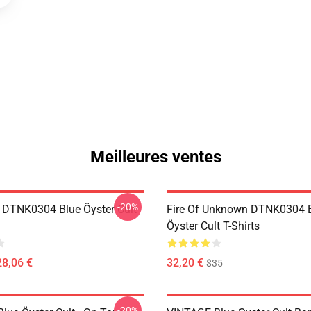
Meilleures ventes
-20%
 DTNK0304 Blue Öyster Cult
Fire Of Unknown DTNK0304 
Öyster Cult T-Shirts
28,06 €
32,20 €
$35
-20%