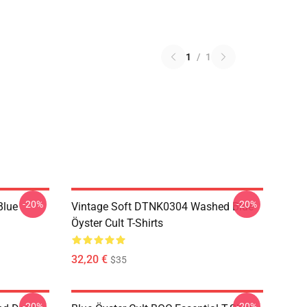
1
/
1
-20%
-20%
Blue
Vintage Soft DTNK0304 Washed Blue
Öyster Cult T-Shirts
32,20 €
$35
-20%
-20%