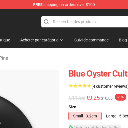
FREE
shipping on orders over $100
handise Shop
tique
Acheter par catégorie
Suivi de commande
Blog
Pins
Blue Oyster Cult
(4 customer reviews
€11.56
€9.25
-20%
$10.05
Size
Small - 3.2cm
Large - 5.8
Voir le guide des tailles