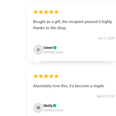
Bought as a gift, the recipient praised it highly,
thanks to the shop.
Dec 6, 2024
Owen
O
Verified owner
Absolutely love this, it's become a staple.
Sep 22, 2024
Molly
M
Verified owner