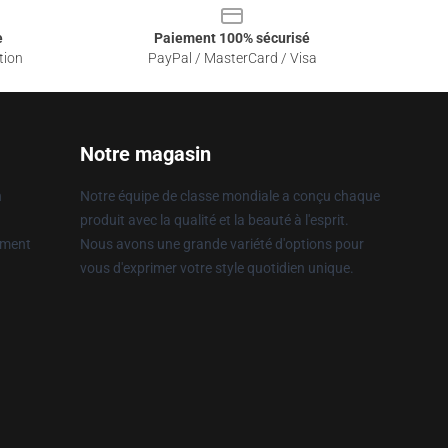
e
Paiement 100% sécurisé
tion
PayPal / MasterCard / Visa
Notre magasin
n
Notre équipe de classe mondiale a conçu chaque
produit avec la qualité et la beauté à l'esprit.
ement
Nous avons une grande variété d'options pour
vous d'exprimer votre style quotidien unique.