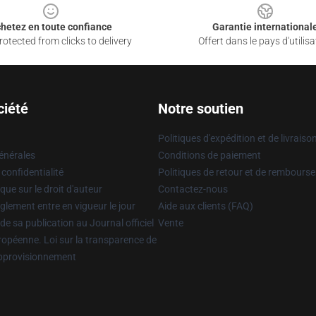
hetez en toute confiance
Garantie international
otected from clicks to delivery
Offert dans le pays d'utilisa
ciété
Notre soutien
Politiques d'expédition et de livraiso
énérales
Conditions de paiement
 confidentialité
Politiques de retour et de rembours
que sur le droit d'auteur
Contactez-nous
glement entre en vigueur le jour
Aide aux clients (FAQ)
 de sa publication au Journal officiel
Vente
uropéenne. Loi sur la transparence de
approvisionnement