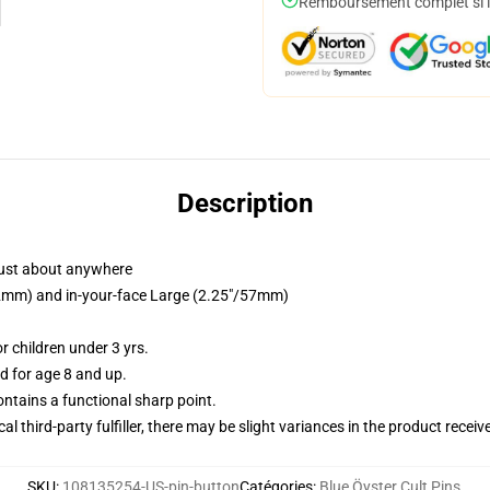
Remboursement complet si le
Description
just about anywhere
/32mm) and in-your-face Large (2.25"/57mm)
 children under 3 yrs.
 for age 8 and up.
tains a functional sharp point.
al third-party fulfiller, there may be slight variances in the product receiv
SKU
:
108135254-US-pin-button
Catégories
:
Blue Öyster Cult Pins
,