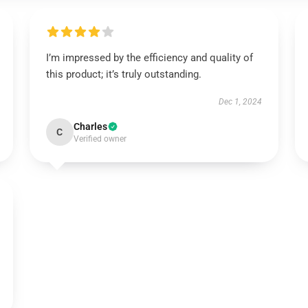
I’m impressed by the efficiency and quality of
this product; it’s truly outstanding.
Dec 1, 2024
Charles
C
Verified owner