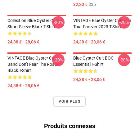
32,20 €
$35
Collection Blue Oyster Cult
VINTAGE Blue Öyster Cult - On
-20%
-20%
Short Sleeve Black T-Shirt
Tour Forever 2023 T-Shirt
24,38 € - 28,06 €
24,38 € - 28,06 €
VINTAGE Blue Oyster Cult
Blue Öyster Cult BOC
-20%
-20%
Band Don't Fear The Roaper
Essential T-Shirt
Black T-Shirt
24,38 € - 28,06 €
24,38 € - 28,06 €
VOIR PLUS
Produits connexes