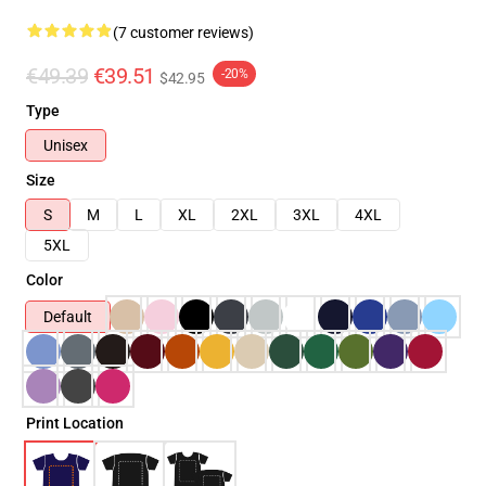
(7 customer reviews)
€49.39
€39.51
-20%
$42.95
Type
Unisex
Size
S
M
L
XL
2XL
3XL
4XL
5XL
Color
Default
Print Location