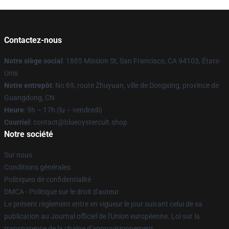
Contactez-nous
Notre siège social
: 1885 Mission St, San Francisco, CA 94103, États-
Unis
Notre entrepôt
: No 69, route Zhuyuan, ville de Dongxing, province de
Guangdong, CN
Heure
: 9h – 17h (lu – vendredi)
Courriel
: contact@blueoystercult.shop
Notre société
Sur nous
Conditions générales
Politiques de confidentialité
DMCA - Politique sur le droit d'auteur
Le présent règlement entre en vigueur le jour suivant celui de sa
publication au Journal officiel de l'Union européenne. Loi sur la
transparence de la chaîne d'approvisionnement