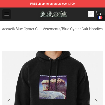
FREE
shipping on orders over $100
Blue Öyster Cult Store - Official Blue Öyster Cult Mercha
Open menu
Accueil
/
Blue Öyster Cult Vêtements
/
Blue Öyster Cult Hoodies