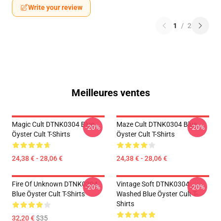
Write your review
1
/
2
Meilleures ventes
Magic Cult DTNK0304 Blue
Maze Cult DTNK0304 Blue
-20%
-20%
Öyster Cult T-Shirts
Öyster Cult T-Shirts
24,38 € - 28,06 €
24,38 € - 28,06 €
Fire Of Unknown DTNK0304
Vintage Soft DTNK0304
-20%
-20%
Blue Öyster Cult T-Shirts
Washed Blue Öyster Cult T-
Shirts
32,20 €
$35