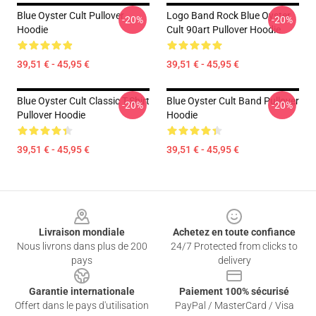
Blue Oyster Cult Pullover
Logo Band Rock Blue Oyster
-20%
-20%
Hoodie
Cult 90art Pullover Hoodie
39,51 € - 45,95 €
39,51 € - 45,95 €
Blue Oyster Cult Classic T-Shirt
Blue Oyster Cult Band Pullover
-20%
-20%
Pullover Hoodie
Hoodie
39,51 € - 45,95 €
39,51 € - 45,95 €
Footer
Livraison mondiale
Achetez en toute confiance
Nous livrons dans plus de 200
24/7 Protected from clicks to
pays
delivery
Garantie internationale
Paiement 100% sécurisé
Offert dans le pays d'utilisation
PayPal / MasterCard / Visa