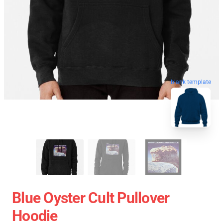
blank template
Blue Oyster Cult Pullover
Hoodie