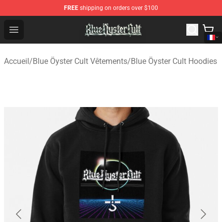
FREE
shipping on orders over $100
Blue Öyster Cult Store - Official Blue Öyster Cult Mercha
Open menu
Accueil
/
Blue Öyster Cult Vêtements
/
Blue Öyster Cult Hoodies