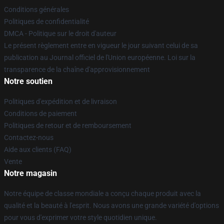
Conditions générales
Politiques de confidentialité
DMCA - Politique sur le droit d'auteur
Le présent règlement entre en vigueur le jour suivant celui de sa
publication au Journal officiel de l'Union européenne. Loi sur la
transparence de la chaîne d'approvisionnement
Notre soutien
Politiques d'expédition et de livraison
Conditions de paiement
Politiques de retour et de remboursement
Contactez-nous
Aide aux clients (FAQ)
Vente
Notre magasin
Notre équipe de classe mondiale a conçu chaque produit avec la
qualité et la beauté à l'esprit. Nous avons une grande variété d'options
pour vous d'exprimer votre style quotidien unique.