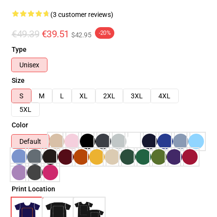
(3 customer reviews)
€49.39
€39.51
-20%
$42.95
Type
Unisex
Size
S
M
L
XL
2XL
3XL
4XL
5XL
Color
Default
Print Location