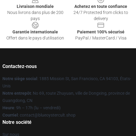
Livraison mondiale
Achetez en toute confiance
Nous livrons dans plus de 200
24/7 Protected from clicks to
pays
delivery
Garantie internationale
Paiement 100% sécurisé
Offert dans le pays d'utilisation
PayPal / MasterCard / Visa
Contactez-nous
Notre siège social
: 1885 Mission St, San Francisco, CA 94103, États-
Unis
Notre entrepôt
: No 69, route Zhuyuan, ville de Dongxing, province de
Guangdong, CN
Heure
: 9h – 17h (lu – vendredi)
Courriel
: contact@blueoystercult.shop
Notre société
Sur nous