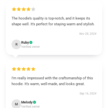
The hoodie’s quality is top-notch, and it keeps its
shape well. It’s perfect for staying warm and stylish.
Nov 28, 2024
Ruby
R
Verified owner
I’m really impressed with the craftsmanship of this
hoodie. It’s warm, well-made, and looks great.
Sep 16, 2024
Melody
M
Verified owner