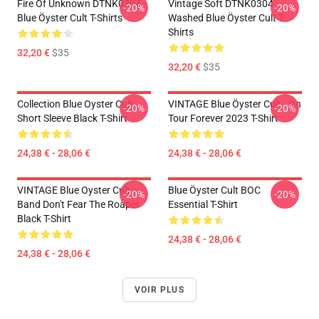
Fire Of Unknown DTNK0304
Vintage Soft DTNK0304
-20%
-20%
Blue Öyster Cult T-Shirts
Washed Blue Öyster Cult T-
Shirts
32,20 €
$35
32,20 €
$35
Collection Blue Oyster Cult
VINTAGE Blue Öyster Cult - On
-20%
-20%
Short Sleeve Black T-Shirt
Tour Forever 2023 T-Shirt
24,38 € - 28,06 €
24,38 € - 28,06 €
VINTAGE Blue Oyster Cult
Blue Öyster Cult BOC
-20%
-20%
Band Don't Fear The Roaper
Essential T-Shirt
Black T-Shirt
24,38 € - 28,06 €
24,38 € - 28,06 €
VOIR PLUS