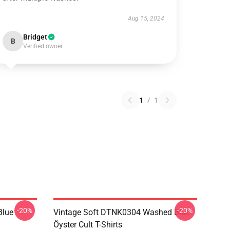
Aug 15, 2024
Bridget
B
Verified owner
1
/
1
-20%
-20%
Blue
Vintage Soft DTNK0304 Washed Blue
Öyster Cult T-Shirts