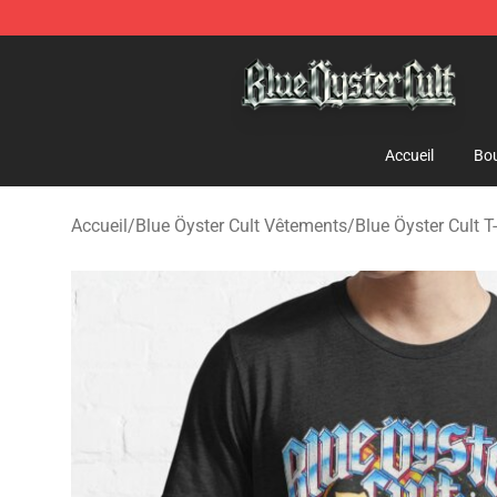
Blue Öyster Cult Store - Official Blue Öyster Cult Merc
Accueil
Bou
Accueil
/
Blue Öyster Cult Vêtements
/
Blue Öyster Cult T-