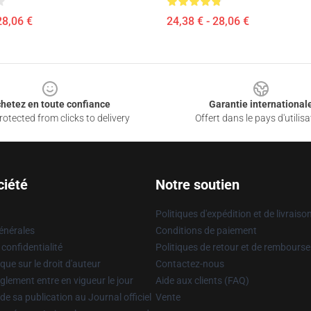
28,06 €
24,38 € - 28,06 €
hetez en toute confiance
Garantie international
otected from clicks to delivery
Offert dans le pays d'utilisa
ciété
Notre soutien
Politiques d'expédition et de livraiso
énérales
Conditions de paiement
 confidentialité
Politiques de retour et de rembours
que sur le droit d'auteur
Contactez-nous
glement entre en vigueur le jour
Aide aux clients (FAQ)
 de sa publication au Journal officiel
Vente