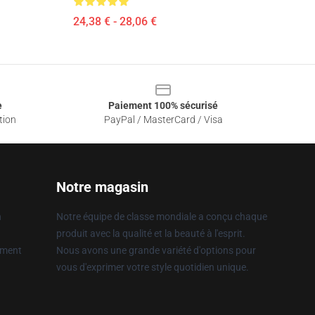
24,38 € - 28,06 €
e
Paiement 100% sécurisé
tion
PayPal / MasterCard / Visa
Notre magasin
n
Notre équipe de classe mondiale a conçu chaque
produit avec la qualité et la beauté à l'esprit.
ement
Nous avons une grande variété d'options pour
vous d'exprimer votre style quotidien unique.