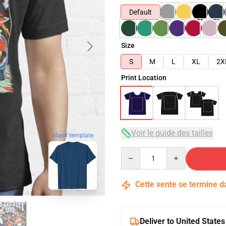
Default
Size
S
M
L
XL
2X
Print Location
Voir le guide des tailles
blank template
Quantity
Cette vente se termine 
Deliver to United States