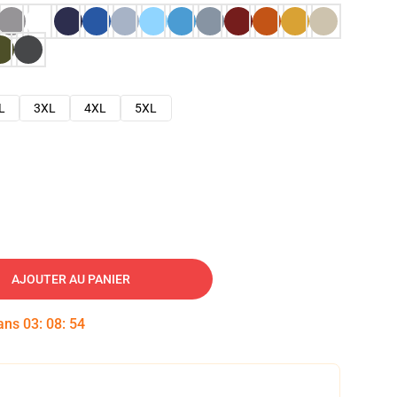
L
3XL
4XL
5XL
AJOUTER AU PANIER
dans
03
:
08
:
53