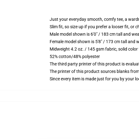
Just your everyday smooth, comfy tee, a ward
Slim fit, so size up if you prefer a looser fit, or 
Male model shown is 6'0" / 183 cm tall and wea
Female model shown is 5'8" / 173 cm tall and w
Midweight 4.2 oz. / 145 gsm fabric, solid color
52% cotton/48% polyester
The third party printer of this product is eval
The printer of this product sources blanks fro
Since every item is made just for you by your loc