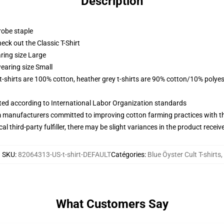
Description
robe staple
check out the Classic T-Shirt
ring size Large
earing size Small
 t-shirts are 100% cotton, heather grey t-shirts are 90% cotton/10% polyes
uated according to International Labor Organization standards
m manufacturers committed to improving cotton farming practices with the
al third-party fulfiller, there may be slight variances in the product receiv
SKU
:
82064313-US-t-shirt-DEFAULT
Catégories
:
Blue Öyster Cult T-shirts
,
What Customers Say