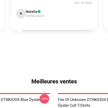
Nov 30, 2024
Natalia
N
Verified owner
Meilleures ventes
-20%
 DTNK0304 Blue Öyster Cult
Fire Of Unknown DTNK0304 
Öyster Cult T-Shirts