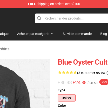
FREE
shipping on orders over $100
handise Shop
tique
Acheter par catégorie
Suivi de commande
Blog
shirts
Blue Oyster Cult
(3 customer reviews
€30.48
€24.38
-20%
$26.50
Type
Unisex
Color