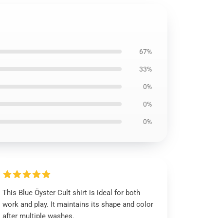
67%
33%
0%
0%
0%
This Blue Öyster Cult shirt is ideal for both
work and play. It maintains its shape and color
after multiple washes.