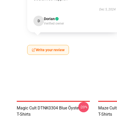
Dec 5, 2024
Dorian
D
Verified owner
Write your review
-20%
Magic Cult DTNK0304 Blue Öyster Cult
Maze Cult
T-Shirts
T-Shirts