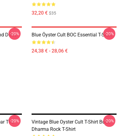
32,20 €
$35
-20%
-20%
nd Don't
Blue Öyster Cult BOC Essential T-Shirt
24,38 € - 28,06 €
-20%
-20%
ear The
Vintage Blue Oyster Cult T-Shirt Buck
Dharma Rock T-Shirt