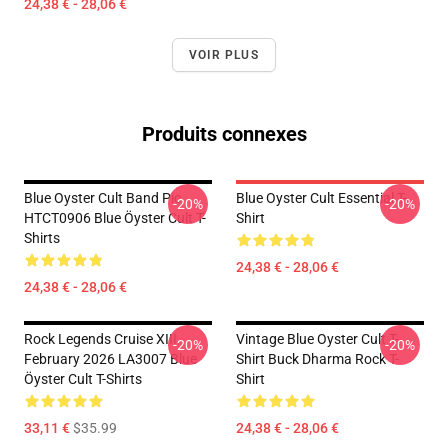
24,38 € - 28,06 €
VOIR PLUS
Produits connexes
Blue Oyster Cult Band Pic
Blue Oyster Cult Essential T-
-20%
-20%
HTCT0906 Blue Öyster Cult T-
Shirt
Shirts
24,38 € - 28,06 €
24,38 € - 28,06 €
Rock Legends Cruise XIII
Vintage Blue Oyster Cult T-
-20%
-20%
February 2026 LA3007 Blue
Shirt Buck Dharma Rock T-
Öyster Cult T-Shirts
Shirt
33,11 €
$35.99
24,38 € - 28,06 €