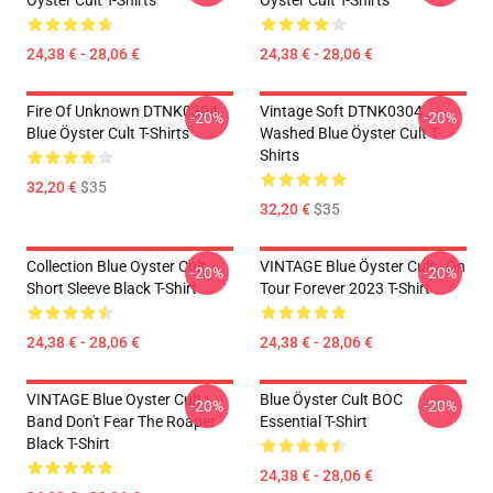
Öyster Cult T-Shirts
Öyster Cult T-Shirts
24,38 € - 28,06 €
24,38 € - 28,06 €
Fire Of Unknown DTNK0304
Vintage Soft DTNK0304
-20%
-20%
Blue Öyster Cult T-Shirts
Washed Blue Öyster Cult T-
Shirts
32,20 €
$35
32,20 €
$35
Collection Blue Oyster Cult
VINTAGE Blue Öyster Cult - On
-20%
-20%
Short Sleeve Black T-Shirt
Tour Forever 2023 T-Shirt
24,38 € - 28,06 €
24,38 € - 28,06 €
VINTAGE Blue Oyster Cult
Blue Öyster Cult BOC
-20%
-20%
Band Don't Fear The Roaper
Essential T-Shirt
Black T-Shirt
24,38 € - 28,06 €