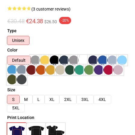
(3 customer reviews)
€30.48
€24.38
-20%
$26.50
Type
Unisex
Color
Default
Size
S
M
L
XL
2XL
3XL
4XL
5XL
Print Location