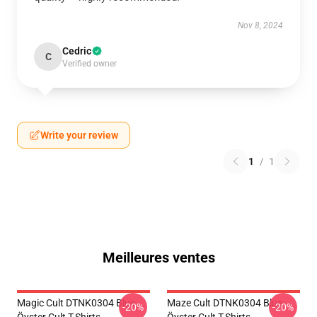
Nov 8, 2024
Cedric
C
Verified owner
Write your review
1
/
1
Meilleures ventes
Magic Cult DTNK0304 Blue
Maze Cult DTNK0304 Blue
-20%
-20%