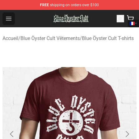
FREE
shipping on orders over $100
Blue Öyster Cult Store - Official Blue Öyster Cult Mercha
Open menu
Accueil
/
Blue Öyster Cult Vêtements
/
Blue Öyster Cult T-shirts