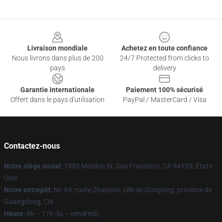
Footer
Livraison mondiale
Achetez en toute confiance
Nous livrons dans plus de 200
24/7 Protected from clicks to
pays
delivery
Garantie internationale
Paiement 100% sécurisé
Offert dans le pays d'utilisation
PayPal / MasterCard / Visa
Contactez-nous
Notre siège social
: 1885 Mission St, San Francisco, CA 94103, États-
Unis
Notre entrepôt
: No 69, route Zhuyuan, ville de Dongxing, province de
Guangdong, CN
Heure
: 9h – 17h (lu – vendredi)