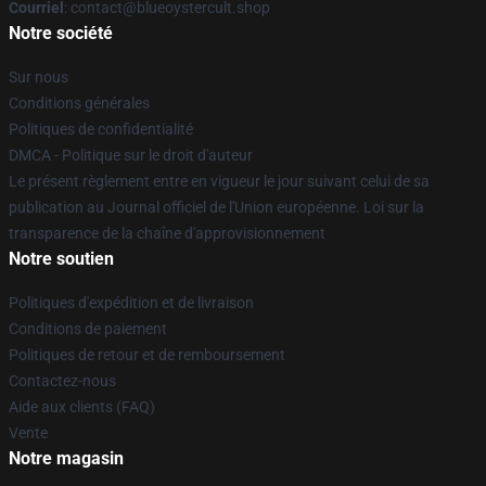
Courriel
: contact@blueoystercult.shop
Notre société
Sur nous
Conditions générales
Politiques de confidentialité
DMCA - Politique sur le droit d'auteur
Le présent règlement entre en vigueur le jour suivant celui de sa
publication au Journal officiel de l'Union européenne. Loi sur la
transparence de la chaîne d'approvisionnement
Notre soutien
Politiques d'expédition et de livraison
Conditions de paiement
Politiques de retour et de remboursement
Contactez-nous
Aide aux clients (FAQ)
Vente
Notre magasin