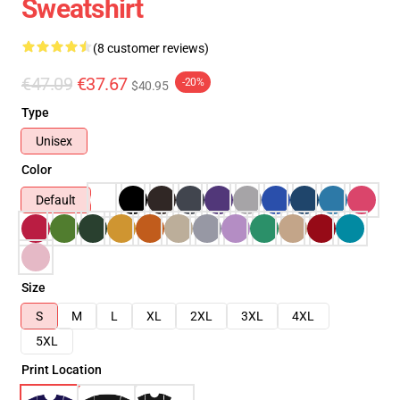
Sweatshirt
(8 customer reviews)
€47.09
€37.67
-20%
$40.95
Type
Unisex
Color
Default
Size
S
M
L
XL
2XL
3XL
4XL
5XL
Print Location