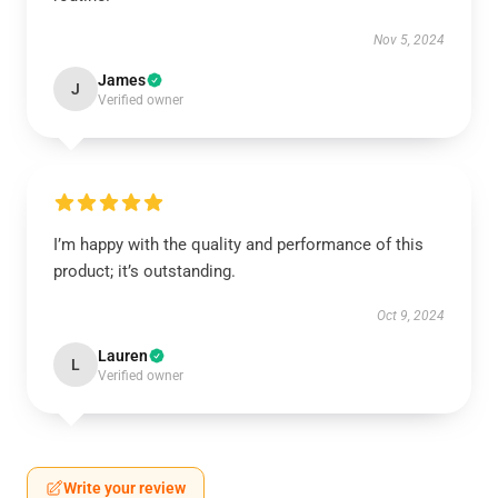
Nov 5, 2024
James
J
Verified owner
I’m happy with the quality and performance of this
product; it’s outstanding.
Oct 9, 2024
Lauren
L
Verified owner
Write your review