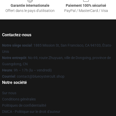
Garantie internationale
Paiement 100% sécurisé
Offert dans le pays d'utilisation
PayPal / MasterCard / Visa
Contactez-nous
Notre siège social
: 1885 Mission St, San Francisco, CA 94103, États-
Unis
Notre entrepôt
: No 69, route Zhuyuan, ville de Dongxing, province de
Guangdong, CN
Heure
: 9h – 17h (lu – vendredi)
Courriel
: contact@blueoystercult.shop
Notre société
Sur nous
Conditions générales
Politiques de confidentialité
DMCA - Politique sur le droit d'auteur