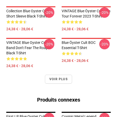
Collection Blue Oyster Cult
VINTAGE Blue Öyster Cult - On
-20%
-20%
Short Sleeve Black T-Shirt
Tour Forever 2023 T-Shirt
24,38 € - 28,06 €
24,38 € - 28,06 €
VINTAGE Blue Oyster Cult
Blue Öyster Cult BOC
-20%
-20%
Band Don't Fear The Roaper
Essential T-Shirt
Black T-Shirt
24,38 € - 28,06 €
24,38 € - 28,06 €
VOIR PLUS
Produits connexes
First LP Blue Oyster Cult
Cosmic Metal Legend