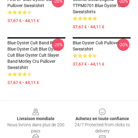
-20%
-20%
Pullover Sweatshirt
TTPM0701 Blue Öyster Cult
Sweatshirts
37,67 € - 44,11 €
37,67 € - 44,11 €
Blue Oyster Cult Band Rock
Blue Oyster Cult Pullover
-20%
-20%
Blue Oyster Cult Blue Oyster
Sweatshirt
Cult Blue Oyster Cult Slayer
Band Motley Cru Pullover
37,67 € - 44,11 €
Sweatshirt
37,67 € - 44,11 €
Footer
Livraison mondiale
Achetez en toute confiance
Nous livrons dans plus de 200
24/7 Protected from clicks to
pays
delivery