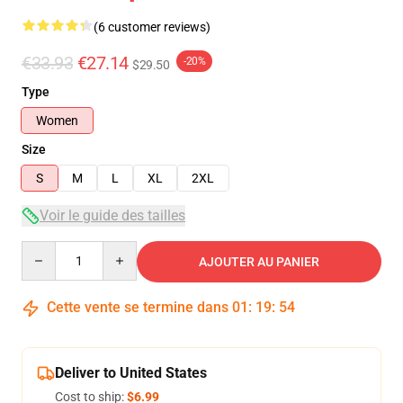
(6 customer reviews)
€33.93
€27.14
-20%
$29.50
Type
Women
Size
S
M
L
XL
2XL
Voir le guide des tailles
Quantity
AJOUTER AU PANIER
Cette vente se termine dans
01
:
19
:
54
Deliver to United States
Cost to ship:
$6.99