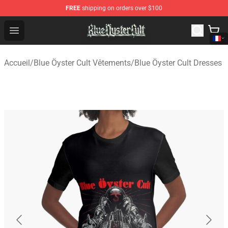
FREE
shipping on orders over $100
Blue Öyster Cult Store - Official Blue Öyster Cult Mercha
Open menu
Accueil
/
Blue Öyster Cult Vêtements
/
Blue Öyster Cult Dresses