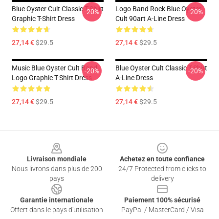
Blue Oyster Cult Classic T-Shirt
Logo Band Rock Blue Oyster
-20%
-20%
Graphic T-Shirt Dress
Cult 90art A-Line Dress
27,14 €
$29.5
27,14 €
$29.5
Music Blue Oyster Cult Band
Blue Oyster Cult Classic T-Shirt
-20%
-20%
Logo Graphic T-Shirt Dress
A-Line Dress
27,14 €
$29.5
27,14 €
$29.5
Footer
Livraison mondiale
Achetez en toute confiance
Nous livrons dans plus de 200
24/7 Protected from clicks to
pays
delivery
Garantie internationale
Paiement 100% sécurisé
Offert dans le pays d'utilisation
PayPal / MasterCard / Visa