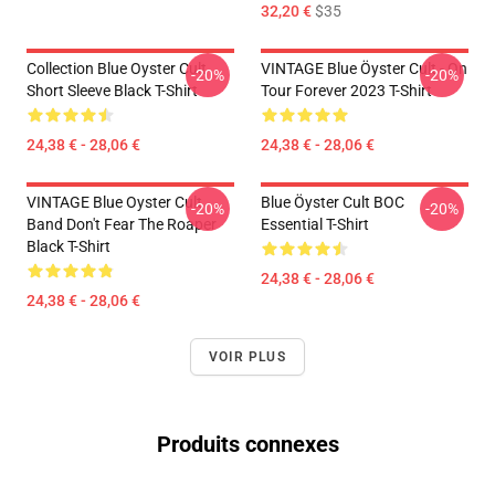
32,20 €
$35
Collection Blue Oyster Cult
VINTAGE Blue Öyster Cult - On
-20%
-20%
Short Sleeve Black T-Shirt
Tour Forever 2023 T-Shirt
24,38 € - 28,06 €
24,38 € - 28,06 €
VINTAGE Blue Oyster Cult
Blue Öyster Cult BOC
-20%
-20%
Band Don't Fear The Roaper
Essential T-Shirt
Black T-Shirt
24,38 € - 28,06 €
24,38 € - 28,06 €
VOIR PLUS
Produits connexes