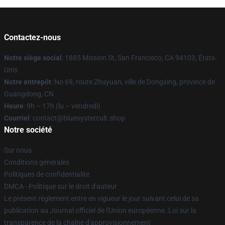
Contactez-nous
Notre siège social
: 1885 Mission St, San Francisco, CA 94103, États-
Unis
Notre entrepôt
: No 69, route Zhuyuan, ville de Dongxing, province de
Guangdong, CN
Heure
: 9h – 17h (lu – vendredi)
Courriel
: contact@blueoystercult.shop
Notre société
Sur nous
Conditions générales
Politiques de confidentialité
DMCA - Politique sur le droit d'auteur
Le présent règlement entre en vigueur le jour suivant celui de sa
publication au Journal officiel de l'Union européenne. Loi sur la
transparence de la chaîne d'approvisionnement