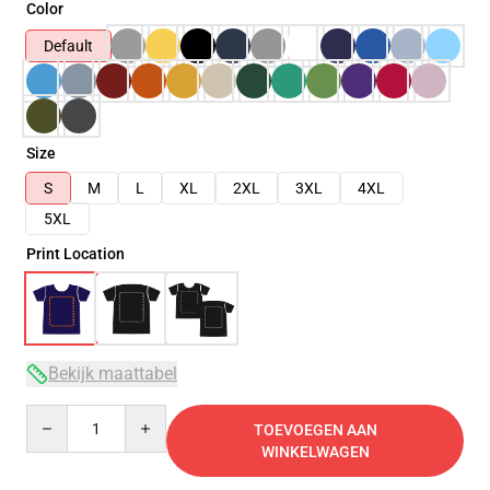
Color
Default
Size
S
M
L
XL
2XL
3XL
4XL
5XL
Print Location
Bekijk maattabel
Quantity
TOEVOEGEN AAN
WINKELWAGEN