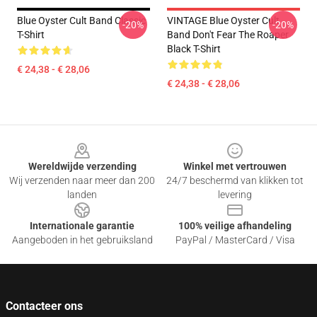
Blue Oyster Cult Band Classic
VINTAGE Blue Oyster Cult
-20%
-20%
T-Shirt
Band Don't Fear The Roaper
Black T-Shirt
€ 24,38 - € 28,06
€ 24,38 - € 28,06
Footer
Wereldwijde verzending
Winkel met vertrouwen
Wij verzenden naar meer dan 200
24/7 beschermd van klikken tot
landen
levering
Internationale garantie
100% veilige afhandeling
Aangeboden in het gebruiksland
PayPal / MasterCard / Visa
Contacteer ons