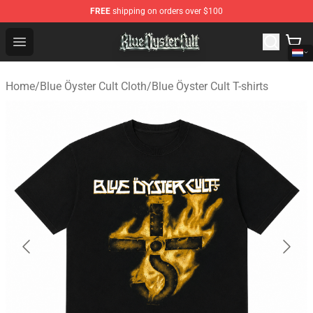
FREE
shipping on orders over $100
Blue Öyster Cult Store - Official Blue Öyster Cult Mercha
Open menu
Home
/
Blue Öyster Cult Cloth
/
Blue Öyster Cult T-shirts