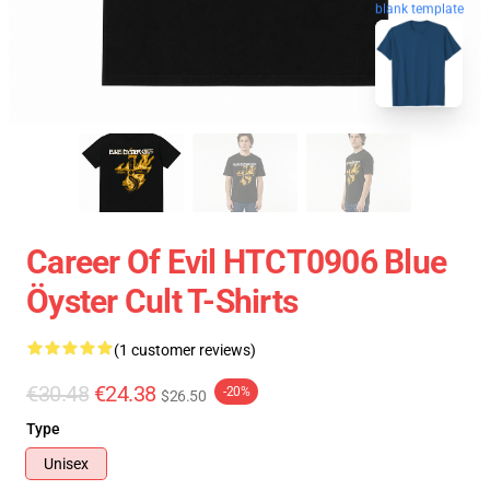
blank template
Career Of Evil HTCT0906 Blue
Öyster Cult T-Shirts
(1 customer reviews)
€30.48
€24.38
-20%
$26.50
Type
Unisex