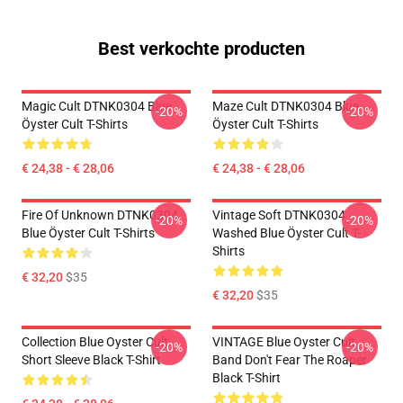
Best verkochte producten
Magic Cult DTNK0304 Blue
Maze Cult DTNK0304 Blue
-20%
-20%
Öyster Cult T-Shirts
Öyster Cult T-Shirts
€ 24,38 - € 28,06
€ 24,38 - € 28,06
Fire Of Unknown DTNK0304
Vintage Soft DTNK0304
-20%
-20%
Blue Öyster Cult T-Shirts
Washed Blue Öyster Cult T-
Shirts
€ 32,20
$35
€ 32,20
$35
Collection Blue Oyster Cult
VINTAGE Blue Oyster Cult
-20%
-20%
Short Sleeve Black T-Shirt
Band Don't Fear The Roaper
Black T-Shirt