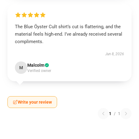
The Blue Öyster Cult shirt’s cut is flattering, and the
material feels high-end. I’ve already received several
compliments.
Jun 8, 2026
Malcolm
M
Verified owner
Write your review
1
/
1