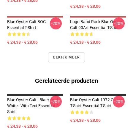
€ 24,38 - € 28,06
€ 24,38 - € 28,06
Blue Öyster Cult BOC
Logo Band Rock Blue Oyster
-20%
-20%
Essential T-Shirt
Cult 90Art Essential T-Shirt
€ 24,38 - € 28,06
€ 24,38 - € 28,06
BEKIJK MEER
Gerelateerde producten
Blue Oyster Cult - Black And
Blue Oyster Cult 1972 Classic
-20%
-20%
White - With Text Essential T-
T-Shirt Essential T-Shirt
Shirt
€ 24,38 - € 28,06
€ 24,38 - € 28,06