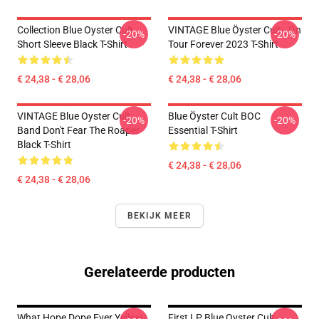
Collection Blue Oyster Cult
VINTAGE Blue Öyster Cult - On
-20%
-20%
Short Sleeve Black T-Shirt
Tour Forever 2023 T-Shirt
€ 24,38 - € 28,06
€ 24,38 - € 28,06
VINTAGE Blue Oyster Cult
Blue Öyster Cult BOC
-20%
-20%
Band Don't Fear The Roaper
Essential T-Shirt
Black T-Shirt
€ 24,38 - € 28,06
€ 24,38 - € 28,06
BEKIJK MEER
Gerelateerde producten
What Hope Dope Ever Yellow
First LP Blue Oyster Cult