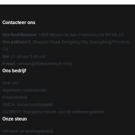
Contacteer ons
Ons hoofdkantoor
: 1885 Mission St, San Francisco, CA 94103, US
Ons pakhuis
69, Zhuyuan Road, Dongxing City, Guangdong Province,
CN
Uur
: 21.00 uur 5.00 uur
E-mail
: contact@blueoystercult.shop
Ons bedrijf
Over ons
Algemene voorwaarden
Privacybeleid
DMCA - Auteursrechtbeleid
CA SB657: Transparantiewet voor de toeleveringsketen
Onze steun
Verzend- en leveringsbeleid