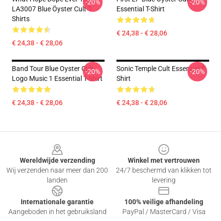
-20%
-20%
LA3007 Blue Öyster Cult T-
Essential T-Shirt
Shirts
€ 24,38 - € 28,06
€ 24,38 - € 28,06
Band Tour Blue Oyster Cult
Sonic Temple Cult Essential T-
-20%
-20%
Logo Music 1 Essential T-Shirt
Shirt
€ 24,38 - € 28,06
€ 24,38 - € 28,06
Footer
Wereldwijde verzending
Winkel met vertrouwen
Wij verzenden naar meer dan 200
24/7 beschermd van klikken tot
landen
levering
Internationale garantie
100% veilige afhandeling
Aangeboden in het gebruiksland
PayPal / MasterCard / Visa