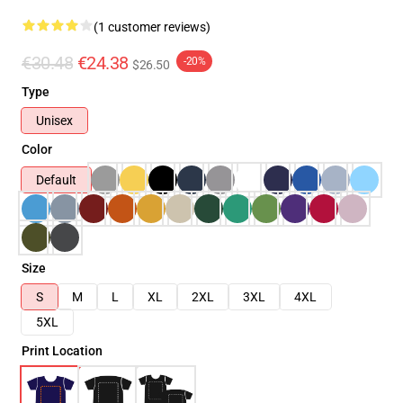
(1 customer reviews)
€30.48
€24.38
-20%
$26.50
Type
Unisex
Color
Default
Size
S
M
L
XL
2XL
3XL
4XL
5XL
Print Location