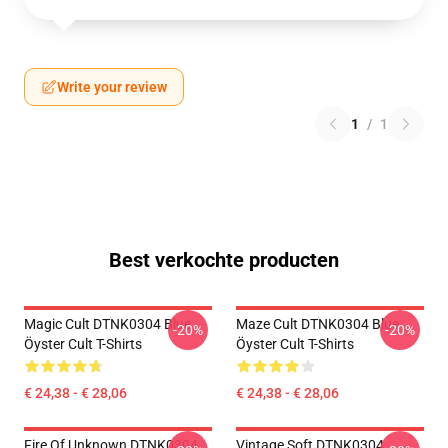
Write your review
1
/
1
Best verkochte producten
Magic Cult DTNK0304 Blue
Maze Cult DTNK0304 Blue
-20%
-20%
Öyster Cult T-Shirts
Öyster Cult T-Shirts
€ 24,38 - € 28,06
€ 24,38 - € 28,06
Fire Of Unknown DTNK0304
Vintage Soft DTNK0304