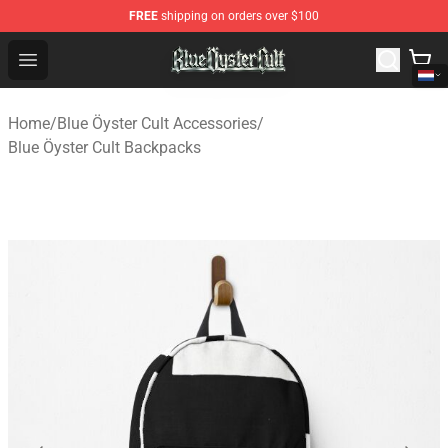
FREE
shipping on orders over $100
Blue Öyster Cult Store - Official Blue Öyster Cult Mercha
Open menu
Home
/
Blue Öyster Cult Accessories
/
Blue Öyster Cult Backpacks