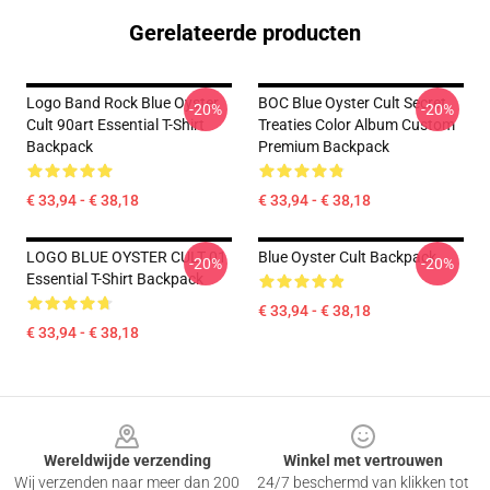
Gerelateerde producten
Logo Band Rock Blue Oyster
BOC Blue Oyster Cult Secret
-20%
-20%
Cult 90art Essential T-Shirt
Treaties Color Album Custom
Backpack
Premium Backpack
€ 33,94 - € 38,18
€ 33,94 - € 38,18
LOGO BLUE OYSTER CULT 01
Blue Oyster Cult Backpack
-20%
-20%
Essential T-Shirt Backpack
€ 33,94 - € 38,18
€ 33,94 - € 38,18
Footer
Wereldwijde verzending
Winkel met vertrouwen
Wij verzenden naar meer dan 200
24/7 beschermd van klikken tot