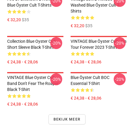
-20%
-20%
Blue Öyster Cult T-Shirts
Washed Blue Öyster Cult T-
Shirts
€ 32,20
$35
€ 32,20
$35
Collection Blue Oyster Cult
VINTAGE Blue Öyster Cult - On
-20%
-20%
Short Sleeve Black T-Shirt
Tour Forever 2023 T-Shirt
€ 24,38 - € 28,06
€ 24,38 - € 28,06
VINTAGE Blue Oyster Cult
Blue Öyster Cult BOC
-20%
-20%
Band Don't Fear The Roaper
Essential T-Shirt
Black T-Shirt
€ 24,38 - € 28,06
€ 24,38 - € 28,06
BEKIJK MEER