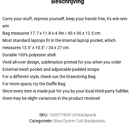
Beschrijving
Carry your stuff, express yourself, keep your hands free, it's win-win-
win
Bag measures 17.7 x 11.8 x 4.9in / 45 x 30 x 12.5 cm
Most standard laptops fit in the internal laptop pocket, which
measures 13.5" x 10.5" / 34 x 27 cm
Durable 100% polyester shell
Vivid all-over design, sublimation printed for you when you order
External mesh pocket and adjustable padded straps
For a different style, check out the Drawstring Bag
For more space, try the Duffle Bag
Since every item is made just for you by your local third-party fulfiller,
there may be slight variances in the product received
SKU
:
160077805-US-backpack
Categorieën
:
Blue Öyster Cult Backpacks
,