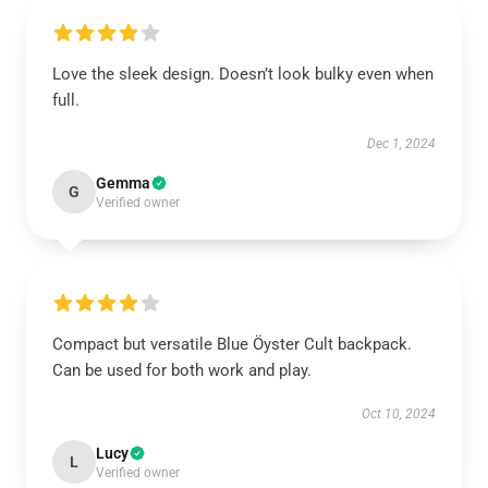
Love the sleek design. Doesn’t look bulky even when
full.
Dec 1, 2024
Gemma
G
Verified owner
Compact but versatile Blue Öyster Cult backpack.
Can be used for both work and play.
Oct 10, 2024
Lucy
L
Verified owner