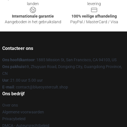
landen
levering
Internationale garantie
100% veilige afhandeling
Aangeboden in het gebruiksland
PayPal / MasterCard / Visa
Contacteer ons
Ons hoofdkantoor
: 1885 Mission St, San Francisco, CA 94103, US
Ons pakhuis
69, Zhuyuan Road, Dongxing City, Guangdong Province,
CN
Uur
: 21.00 uur 5.00 uur
E-mail
: contact@blueoystercult.shop
Ons bedrijf
Over ons
Algemene voorwaarden
Privacybeleid
DMCA - Auteursrechtbeleid