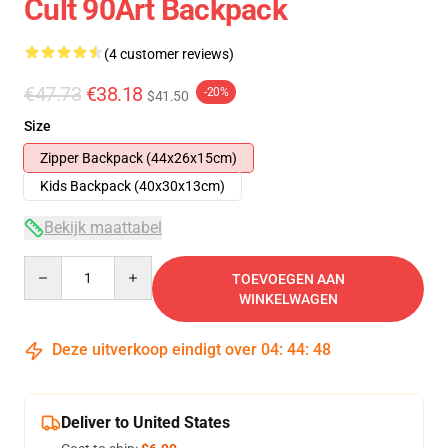
Cult 90Art Backpack
(4 customer reviews)
€47.73
€38.18
-20%
$41.50
Size
Zipper Backpack (44x26x15cm)
Kids Backpack (40x30x13cm)
Bekijk maattabel
Quantity
TOEVOEGEN AAN
WINKELWAGEN
Deze uitverkoop eindigt over
04
:
44
:
47
Deliver to United States