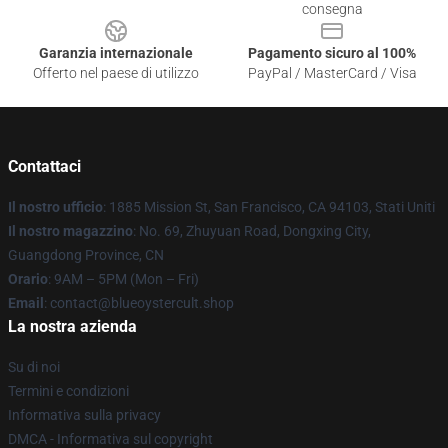
consegna
Garanzia internazionale
Pagamento sicuro al 100%
Offerto nel paese di utilizzo
PayPal / MasterCard / Visa
Contattaci
Il nostro ufficio
: 1885 Mission St, San Francisco, CA 94103, Stati Uniti
Il nostro magazzino
: No. 69, Zhuyuan Road, Dongxing City,
Guangdong Province, CN
Orario
: 9AM – 5PM (Mon – Fri)
Email
: contact@blueoystercult.shop
La nostra azienda
Su di noi
Termini e condizioni
Informativa sulla privacy
DMCA - Informativa sul copyright