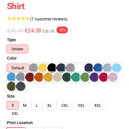
Shirt
(7 customer reviews)
€30.48
€24.38
-20%
$26.50
Type
Unisex
Color
Default
Size
S
M
L
XL
2XL
3XL
4XL
5XL
Print Location