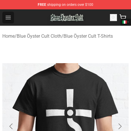
FREE
shipping on orders over $100
Blue Öyster Cult Store - Official Blue Öyster Cult Mercha
Open menu
Home
/
Blue Öyster Cult Cloth
/
Blue Öyster Cult T-Shirts