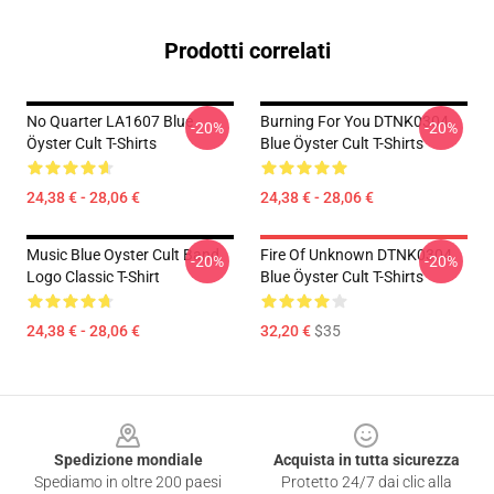
Prodotti correlati
No Quarter LA1607 Blue
Burning For You DTNK0304
-20%
-20%
Öyster Cult T-Shirts
Blue Öyster Cult T-Shirts
24,38 € - 28,06 €
24,38 € - 28,06 €
Music Blue Oyster Cult Band
Fire Of Unknown DTNK0304
-20%
-20%
Logo Classic T-Shirt
Blue Öyster Cult T-Shirts
24,38 € - 28,06 €
32,20 €
$35
Footer
Spedizione mondiale
Acquista in tutta sicurezza
Spediamo in oltre 200 paesi
Protetto 24/7 dai clic alla