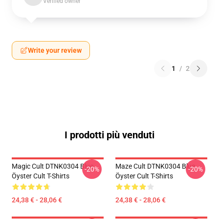
Verified owner
Write your review
1
/
2
I prodotti più venduti
Magic Cult DTNK0304 Blue
Maze Cult DTNK0304 Blue
-20%
-20%
Öyster Cult T-Shirts
Öyster Cult T-Shirts
24,38 € - 28,06 €
24,38 € - 28,06 €