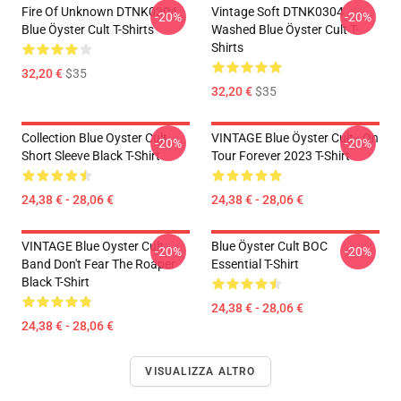
Fire Of Unknown DTNK0304
Vintage Soft DTNK0304
-20%
-20%
Blue Öyster Cult T-Shirts
Washed Blue Öyster Cult T-
Shirts
32,20 €
$35
32,20 €
$35
Collection Blue Oyster Cult
VINTAGE Blue Öyster Cult - On
-20%
-20%
Short Sleeve Black T-Shirt
Tour Forever 2023 T-Shirt
24,38 € - 28,06 €
24,38 € - 28,06 €
VINTAGE Blue Oyster Cult
Blue Öyster Cult BOC
-20%
-20%
Band Don't Fear The Roaper
Essential T-Shirt
Black T-Shirt
24,38 € - 28,06 €
24,38 € - 28,06 €
VISUALIZZA ALTRO