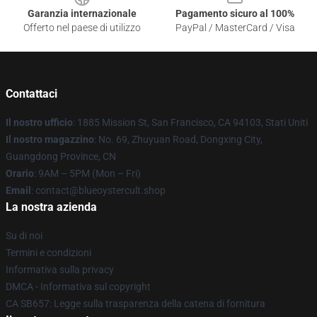
Garanzia internazionale
Pagamento sicuro al 100%
Offerto nel paese di utilizzo
PayPal / MasterCard / Visa
Contattaci
Il nostro ufficio
: 1885 Mission St, San Francisco, CA 94103, Stati Uniti
Il nostro magazzino
: No. 69, Zhuyuan Road, Dongxing City,
Guangdong Province, CN
Orario
: 9AM – 5PM (Mon – Fri)
Email
: contact@blueoystercult.shop
La nostra azienda
Su di noi
Termini e condizioni
Informativa sulla privacy
DMCA - Informativa sul copyright
CA SB657: Legge sulla trasparenza della catena di fornitura