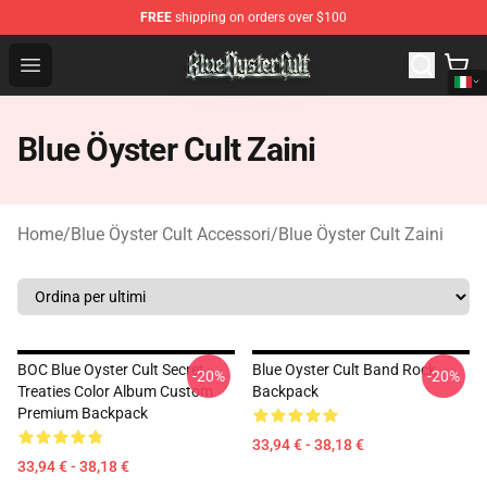
FREE
shipping on orders over $100
Blue Öyster Cult Store - Official Blue Öyster Cult Mercha
Open menu
Blue Öyster Cult Zaini
Home
/
Blue Öyster Cult Accessori
/
Blue Öyster Cult Zaini
BOC Blue Oyster Cult Secret
Blue Oyster Cult Band Rock
-20%
-20%
Treaties Color Album Custom
Backpack
Premium Backpack
33,94 € - 38,18 €
33,94 € - 38,18 €