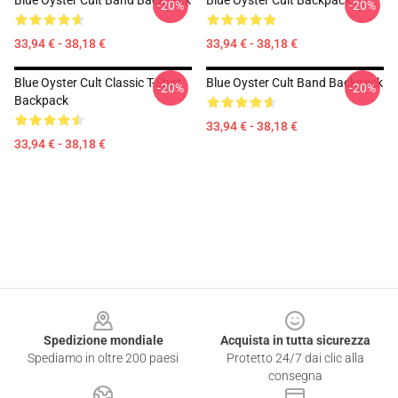
Blue Oyster Cult Band Backpack
Blue Oyster Cult Backpack
-20%
-20%
33,94 € - 38,18 €
33,94 € - 38,18 €
Blue Oyster Cult Classic T-Shirt
Blue Oyster Cult Band Backpack
-20%
-20%
Backpack
33,94 € - 38,18 €
33,94 € - 38,18 €
Footer
Spedizione mondiale
Acquista in tutta sicurezza
Spediamo in oltre 200 paesi
Protetto 24/7 dai clic alla
consegna