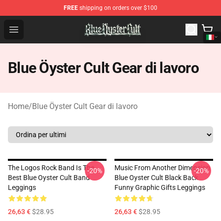
FREE
shipping on orders over $100
Blue Öyster Cult Store - Official Blue Öyster Cult Mercha
Open menu
Blue Öyster Cult Gear di lavoro
Home
/
Blue Öyster Cult Gear di lavoro
The Logos Rock Band Is The
Music From Another Dimension
-20%
-20%
Best Blue Oyster Cult Band
Blue Oyster Cult Black Back
Leggings
Funny Graphic Gifts Leggings
26,63 €
$28.95
26,63 €
$28.95