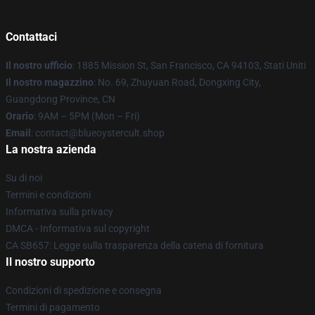
Contattaci
Il nostro ufficio
: 1885 Mission St, San Francisco, CA 94103, Stati Uniti
Il nostro magazzino
: No. 69, Zhuyuan Road, Dongxing City,
Guangdong Province, CN
Orario
: 9AM – 5PM (Mon – Fri)
Email
: contact@blueoystercult.shop
La nostra azienda
Su di noi
Termini e condizioni
Informativa sulla privacy
DMCA - Informativa sul copyright
CA SB657: Legge sulla trasparenza della catena di fornitura
Il nostro supporto
Condizioni di spedizione e consegna
Termini di pagamento