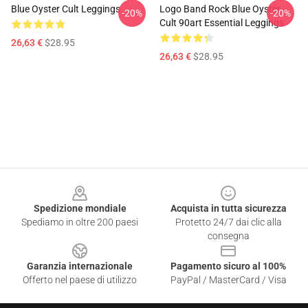
Blue Oyster Cult Leggings
Logo Band Rock Blue Oyster
-20%
-20%
Cult 90art Essential Leggings
26,63 €
$28.95
26,63 €
$28.95
Footer
Spedizione mondiale
Acquista in tutta sicurezza
Spediamo in oltre 200 paesi
Protetto 24/7 dai clic alla
consegna
Garanzia internazionale
Pagamento sicuro al 100%
Offerto nel paese di utilizzo
PayPal / MasterCard / Visa