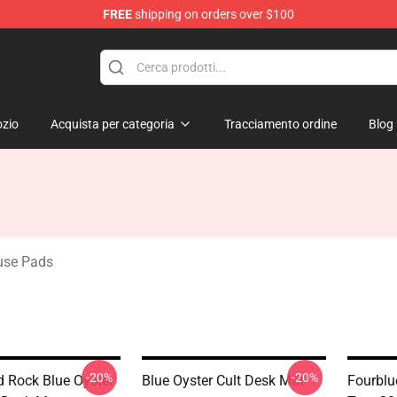
FREE
shipping on orders over $100
handise Shop
zio
Acquista per categoria
Tracciamento ordine
Blog
use Pads
-20%
-20%
 Rock Blue Oyster
Blue Oyster Cult Desk Mat
Fourblu