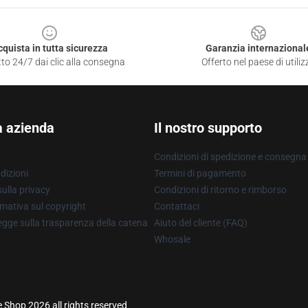
cquista in tutta sicurezza
Garanzia internazional
to 24/7 dai clic alla consegna
Offerto nel paese di utiliz
a azienda
Il nostro supporto
Condizioni di spedizione e consegna
dizioni
Termini di pagamento
ulla privacy
Condizioni di ritorno e rimborso
mativa sul copyright
Contattaci
gge sulla trasparenza della catena
Aiuto del cliente (FAQ)
Whosale
e Shop 2026 all rights reserved