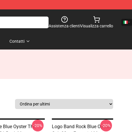
Assistenza clienti
Visualizza carrello
Contatti
-20%
-20%
e Blue Oyster The
Logo Band Rock Blue Oyster