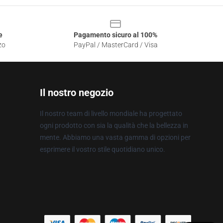
e
Pagamento sicuro al 100%
zo
PayPal / MasterCard / Visa
Il nostro negozio
Il nostro team di livello mondiale ha progettato
ogni prodotto con sia la qualità che la bellezza in
mente. Abbiamo una vasta gamma di opzioni per
esprimere il vostro stile quotidiano unico.