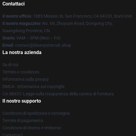
Contattaci
Il nostro ufficio
: 1885 Mission St, San Francisco, CA 94103, Stati Uniti
Il nostro magazzino
: No. 69, Zhuyuan Road, Dongxing City,
Guangdong Province, CN
Orario
: 9AM – 5PM (Mon – Fri)
Email
: contact@blueoystercult.shop
La nostra azienda
Su di noi
Termini e condizioni
Informativa sulla privacy
DMCA - Informativa sul copyright
CA SB657: Legge sulla trasparenza della catena di fornitura
Il nostro supporto
Condizioni di spedizione e consegna
Termini di pagamento
Condizioni di ritorno e rimborso
Contattaci