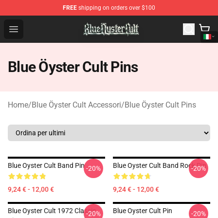
FREE
shipping on orders over $100
Blue Öyster Cult Store - Official Blue Öyster Cult Mercha
Open menu
Blue Öyster Cult Pins
Home
/
Blue Öyster Cult Accessori
/
Blue Öyster Cult Pins
Blue Oyster Cult Band Pin
Blue Oyster Cult Band Rock Pin
-20%
-20%
9,24 € - 12,00 €
9,24 € - 12,00 €
Blue Oyster Cult 1972 Classic
Blue Oyster Cult Pin
-20%
-20%