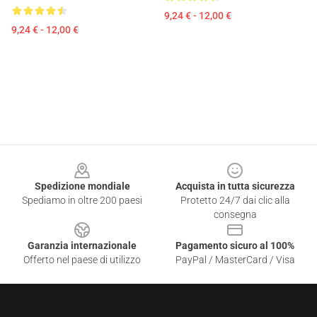
9,24 € - 12,00 €
9,24 € - 12,00 €
Footer
Spedizione mondiale
Acquista in tutta sicurezza
Spediamo in oltre 200 paesi
Protetto 24/7 dai clic alla
consegna
Garanzia internazionale
Pagamento sicuro al 100%
Offerto nel paese di utilizzo
PayPal / MasterCard / Visa