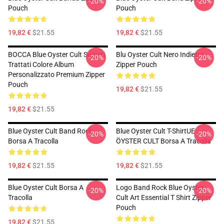
-20%
-20%
Pouch
Pouch
19,82 €
$21.55
19,82 €
$21.55
BOCCA Blue Oyster Cult Segreti
Blu Oyster Cult Nero Indietro
-20%
-20%
Trattati Colore Album
Zipper Pouch
Personalizzato Premium Zipper
Pouch
19,82 €
$21.55
19,82 €
$21.55
Blue Oyster Cult Band Rock
Blue Oyster Cult T-ShirtUE
-20%
-20%
Borsa A Tracolla
ÖYSTER CULT Borsa A Tracolla
19,82 €
$21.55
19,82 €
$21.55
Blue Oyster Cult Borsa A
Logo Band Rock Blue Oyster
-20%
-20%
Tracolla
Cult Art Essential T Shirt Zipper
Pouch
19,82 €
$21.55