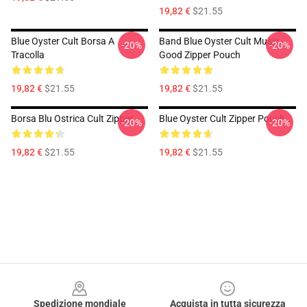
19,82 €
$21.55
Blue Oyster Cult Borsa A
Band Blue Oyster Cult Music
-20%
-20%
Tracolla
Good Zipper Pouch
19,82 €
$21.55
19,82 €
$21.55
Borsa Blu Ostrica Cult Zipper
Blue Oyster Cult Zipper Pouch
-20%
-20%
19,82 €
$21.55
19,82 €
$21.55
Footer
Spedizione mondiale
Acquista in tutta sicurezza