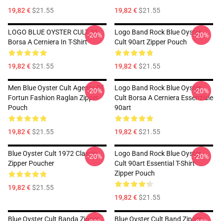
19,82 €
$21.55
19,82 €
$21.55
LOGO BLUE OYSTER CULT 01
Logo Band Rock Blue Oyster
-20%
-20%
Borsa A Cerniera In T-Shirt
Cult 90art Zipper Pouch
19,82 €
$21.55
19,82 €
$21.55
Men Blue Oyster Cult Agents Of
Logo Band Rock Blue Oyster
-20%
-20%
Fortun Fashion Raglan Zipper
Cult Borsa A Cerniera Essenziale
Pouch
90art
19,82 €
$21.55
19,82 €
$21.55
Blue Oyster Cult 1972 Classic
Logo Band Rock Blue Oyster
-20%
-20%
Zipper Poucher
Cult 90art Essential T-Shirt
Zipper Pouch
19,82 €
$21.55
19,82 €
$21.55
Blue Oyster Cult Banda Zipper
Blue Oyster Cult Band Zipper