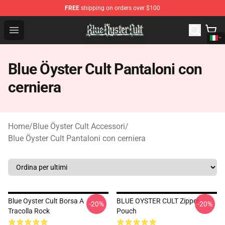
FREE
shipping on orders over $100
Blue Öyster Cult Store - Official Blue Öyster Cult Mercha
Open menu
Blue Öyster Cult Pantaloni con
cerniera
Home
/
Blue Öyster Cult Accessori
/
Blue Öyster Cult Pantaloni con cerniera
Blue Oyster Cult Borsa A
BLUE OYSTER CULT Zipper
-20%
-20%
Tracolla Rock
Pouch