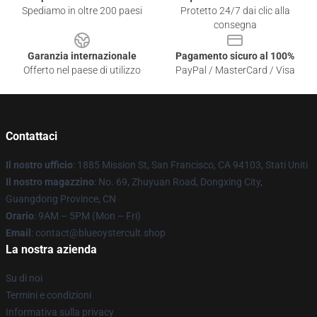
Spediamo in oltre 200 paesi
Protetto 24/7 dai clic alla
consegna
Garanzia internazionale
Pagamento sicuro al 100%
Offerto nel paese di utilizzo
PayPal / MasterCard / Visa
Contattaci
Il nostro ufficio
: 1885 Mission St, San Francisco, CA 94103, Stati Uniti
Il nostro magazzino
: No. 69, Zhuyuan Road, Dongxing City,
Guangdong Province, CN
Orario
: 9AM – 5PM (Mon – Fri)
Email
: contact@blueoystercult.shop
La nostra azienda
Su di noi
Termini e condizioni
Informativa sulla privacy