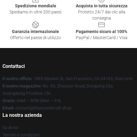
Spedizione mondiale
Acquista in tutta sicurezza
Spediamo in oltre 200 paesi
Protetto 24/7 dai clic alla
consegna
Garanzia internazionale
Pagamento sicuro al 100%
Offerto nel paese di utilizzo
PayPal / MasterCard / Visa
Contattaci
Il nostro ufficio
: 1885 Mission St, San Francisco, CA 94103, Stati Uniti
Il nostro magazzino
: No. 69, Zhuyuan Road, Dongxing City,
Guangdong Province, CN
Orario
: 9AM – 5PM (Mon – Fri)
Email
: contact@blueoystercult.shop
La nostra azienda
Su di noi
Termini e condizioni