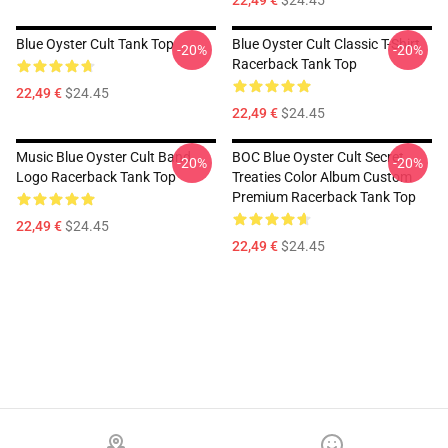
22,49 €
$24.45
Blue Oyster Cult Tank Top
Blue Oyster Cult Classic T-Shirt
-20%
-20%
Racerback Tank Top
22,49 €
$24.45
22,49 €
$24.45
Music Blue Oyster Cult Band
BOC Blue Oyster Cult Secret
-20%
-20%
Logo Racerback Tank Top
Treaties Color Album Custom
Premium Racerback Tank Top
22,49 €
$24.45
22,49 €
$24.45
Footer