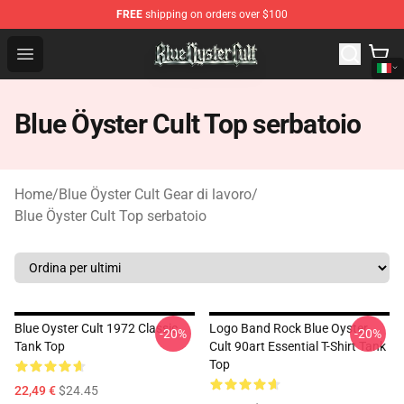
FREE
shipping on orders over $100
Blue Öyster Cult Store - Official Blue Öyster Cult Mercha
Open menu
Blue Öyster Cult Top serbatoio
Home
/
Blue Öyster Cult Gear di lavoro
/
Blue Öyster Cult Top serbatoio
Blue Oyster Cult 1972 Classic
Logo Band Rock Blue Oyster
-20%
-20%
Tank Top
Cult 90art Essential T-Shirt Tank
Top
22,49 €
$24.45