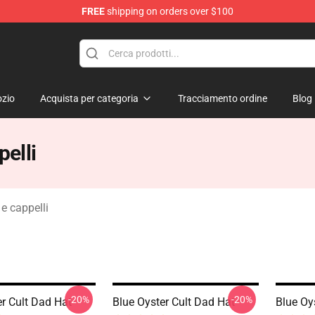
FREE
shipping on orders over $100
handise Shop
zio
Acquista per categoria
Tracciamento ordine
Blog
pelli
 e cappelli
-20%
-20%
er Cult Dad Hat
Blue Oyster Cult Dad Hat
Blue Oy