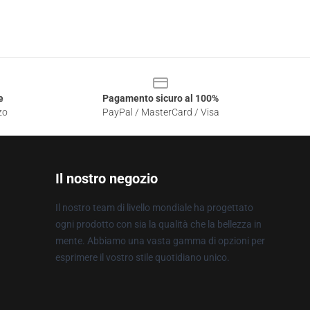
e
Pagamento sicuro al 100%
zo
PayPal / MasterCard / Visa
Il nostro negozio
Il nostro team di livello mondiale ha progettato
ogni prodotto con sia la qualità che la bellezza in
mente. Abbiamo una vasta gamma di opzioni per
esprimere il vostro stile quotidiano unico.