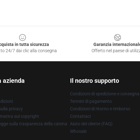
cquista in tutta sicurezza
Garanzia internazional
to 24/7 dai clic alla consegna
Offerto nel paese di utiliz
a azienda
Il nostro supporto
Condizioni di spedizione e consegna
dizioni
Termini di pagamento
ulla privacy
Condizioni di ritorno e rimborso
mativa sul copyright
Contattaci
gge sulla trasparenza della catena
Aiuto del cliente (FAQ)
Whosale