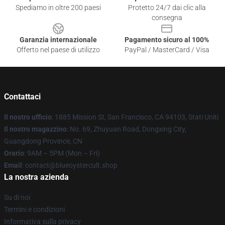
Spediamo in oltre 200 paesi
Protetto 24/7 dai clic alla
consegna
Garanzia internazionale
Pagamento sicuro al 100%
Offerto nel paese di utilizzo
PayPal / MasterCard / Visa
Contattaci
Il nostro ufficio
: 1885 Mission St, San Francisco, CA 94103, Stati Uniti
Il nostro magazzino
: No. 69, Zhuyuan Road, Dongxing City,
Guangdong Province, CN
Orario
: 9AM – 5PM (Mon – Fri)
Email
: contact@blueoystercult.shop
La nostra azienda
Su di noi
Termini e condizioni
Informativa sulla privacy