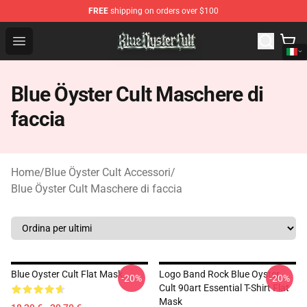
FREE
shipping on orders over $100
Blue Öyster Cult Store - Official Blue Öyster Cult Mercha
Open menu
Blue Öyster Cult Maschere di
faccia
Home
/
Blue Öyster Cult Accessori
/
Blue Öyster Cult Maschere di faccia
Blue Oyster Cult Flat Mask
Logo Band Rock Blue Oyster
-20%
-20%
Cult 90art Essential T-Shirt Flat
Mask