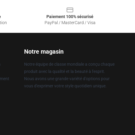
e
Paiement 100% sécurisé
tion
PayPal / MasterCard / Visa
Notre magasin
n
Notre équipe de classe mondiale a conçu chaque
produit avec la qualité et la beauté à l'esprit.
ement
Nous avons une grande variété d'options pour
vous d'exprimer votre style quotidien unique.