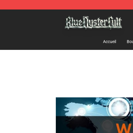
Blue Öyster Cult Store - Official Blue Öyster Cult Merc
Accueil
Bou