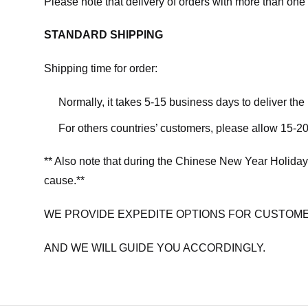
Please note that delivery of orders with more than one 
STANDARD SHIPPING
Shipping time for order:
Normally, it takes 5-15 business days to deliver th
For others countries’ customers, please allow 15-20
** Also note that during the Chinese New Year Holiday
cause.**
WE PROVIDE EXPEDITE OPTIONS FOR CUSTOME
AND WE WILL GUIDE YOU ACCORDINGLY.