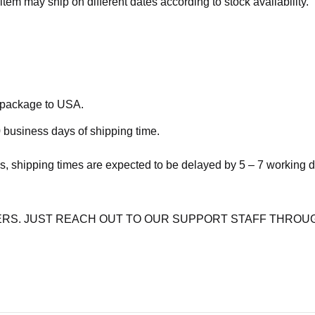
item may ship on different dates according to stock availability.
e package to USA.
 business days of shipping time.
s, shipping times are expected to be delayed by 5 – 7 working 
RS. JUST REACH OUT TO OUR SUPPORT STAFF THROUG