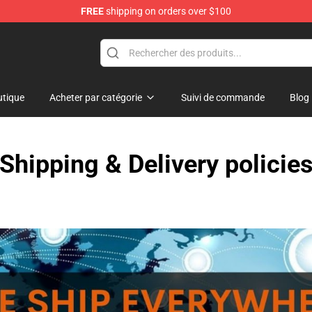
FREE
shipping on orders over $100
handise Shop
tique
Acheter par catégorie
Suivi de commande
Blog
Shipping & Delivery policie