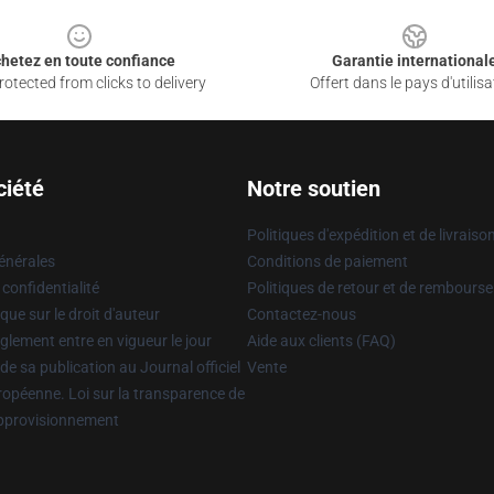
hetez en toute confiance
Garantie international
otected from clicks to delivery
Offert dans le pays d'utilisa
ciété
Notre soutien
Politiques d'expédition et de livraiso
énérales
Conditions de paiement
 confidentialité
Politiques de retour et de rembours
que sur le droit d'auteur
Contactez-nous
glement entre en vigueur le jour
Aide aux clients (FAQ)
 de sa publication au Journal officiel
Vente
uropéenne. Loi sur la transparence de
approvisionnement