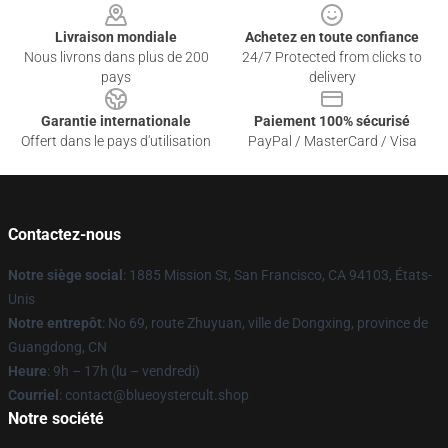
Livraison mondiale
Achetez en toute confiance
Nous livrons dans plus de 200
24/7 Protected from clicks to
pays
delivery
Garantie internationale
Paiement 100% sécurisé
Offert dans le pays d'utilisation
PayPal / MasterCard / Visa
Contactez-nous
Notre siège social
: 1885 Mission St, San Francisco, CA 94103, États-
Unis
Notre entrepôt
: No 69, route Zhuyuan, ville de Dongxing, province de
Guangdong, CN
Heure
: 9h – 17h (lu – vendredi)
Courriel
: contact@blueoystercult.shop
Notre société