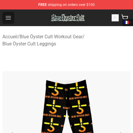
FREE
shipping on orders over $100
Blue Öyster Cult Store - Official Blue Öyster Cult Mercha
Open menu
Accueil
/
Blue Öyster Cult Workout Gear
/
Blue Öyster Cult Leggings