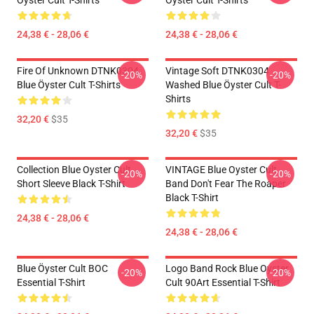
Öyster Cult T-Shirts
Öyster Cult T-Shirts
24,38 € - 28,06 €
24,38 € - 28,06 €
Fire Of Unknown DTNK0304
Vintage Soft DTNK0304
-20%
-20%
Blue Öyster Cult T-Shirts
Washed Blue Öyster Cult T-
Shirts
32,20 €
$35
32,20 €
$35
Collection Blue Oyster Cult
VINTAGE Blue Oyster Cult
-20%
-20%
Short Sleeve Black T-Shirt
Band Don't Fear The Roaper
Black T-Shirt
24,38 € - 28,06 €
24,38 € - 28,06 €
Blue Öyster Cult BOC
Logo Band Rock Blue Oyster
-20%
-20%
Essential T-Shirt
Cult 90Art Essential T-Shirt