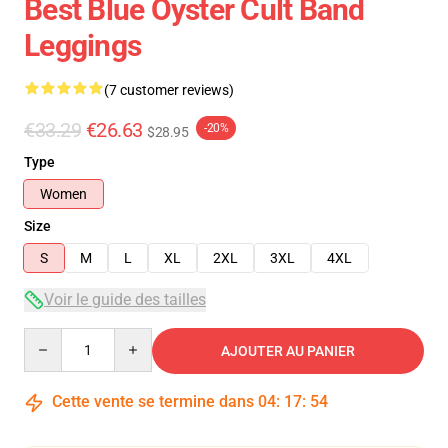
Best Blue Oyster Cult Band
Leggings
(7 customer reviews)
€33.29
€26.63
-20%
$28.95
Type
Women
Size
S
M
L
XL
2XL
3XL
4XL
Voir le guide des tailles
Quantity
AJOUTER AU PANIER
Cette vente se termine dans
04
:
17
:
54