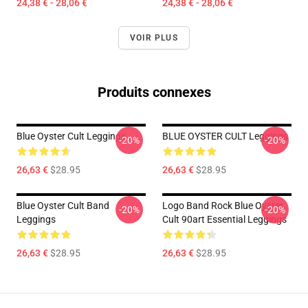
24,38 € - 28,06 €
24,38 € - 28,06 €
VOIR PLUS
Produits connexes
Blue Oyster Cult Leggings
BLUE OYSTER CULT Leggings
-20%
-20%
26,63 €
$28.95
26,63 €
$28.95
Blue Oyster Cult Band
Logo Band Rock Blue Oyster
-20%
-20%
Leggings
Cult 90art Essential Leggings
26,63 €
$28.95
26,63 €
$28.95
Footer