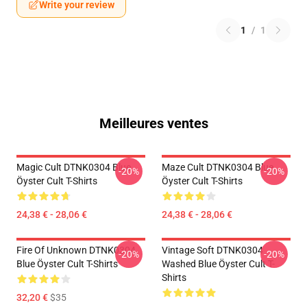
Write your review
1
/
1
Meilleures ventes
Magic Cult DTNK0304 Blue
Maze Cult DTNK0304 Blue
-20%
-20%
Öyster Cult T-Shirts
Öyster Cult T-Shirts
24,38 € - 28,06 €
24,38 € - 28,06 €
Fire Of Unknown DTNK0304
Vintage Soft DTNK0304
-20%
-20%
Blue Öyster Cult T-Shirts
Washed Blue Öyster Cult T-
Shirts
32,20 €
$35