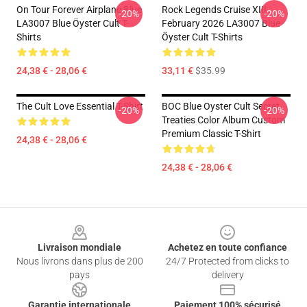
On Tour Forever Airplane Blue
Rock Legends Cruise XIII
-20%
-20%
LA3007 Blue Öyster Cult T-
February 2026 LA3007 Blue
Shirts
Öyster Cult T-Shirts
24,38 € - 28,06 €
33,11 €
$35.99
The Cult Love Essential T-Shirt
BOC Blue Oyster Cult Secret
-20%
-20%
Treaties Color Album Custom
Premium Classic T-Shirt
24,38 € - 28,06 €
24,38 € - 28,06 €
Footer
Livraison mondiale
Achetez en toute confiance
Nous livrons dans plus de 200
24/7 Protected from clicks to
pays
delivery
Garantie internationale
Paiement 100% sécurisé