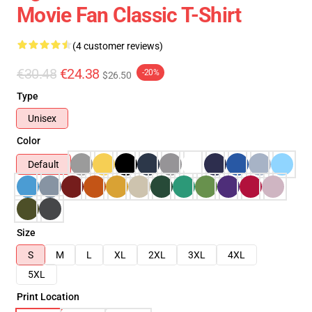
Movie Fan Classic T-Shirt
(4 customer reviews)
€30.48
€24.38
-20%
$26.50
Type
Unisex
Color
Default
Size
S
M
L
XL
2XL
3XL
4XL
5XL
Print Location