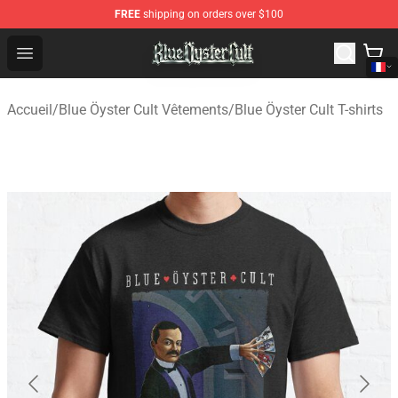
FREE
shipping on orders over $100
Blue Öyster Cult Store - Official Blue Öyster Cult Mercha
Open menu
Accueil
/
Blue Öyster Cult Vêtements
/
Blue Öyster Cult T-shirts