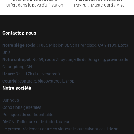
Offert dans le pays d'utilisation
PayPal / MasterCard / Visa
Contactez-nous
Notre siège social
: 1885 Mission St, San Francisco, CA 94103, États-
Unis
Notre entrepôt
: No 69, route Zhuyuan, ville de Dongxing, province de
Guangdong, CN
Heure
: 9h – 17h (lu – vendredi)
Courriel
: contact@blueoystercult.shop
Notre société
Sur nous
Conditions générales
Politiques de confidentialité
DMCA - Politique sur le droit d'auteur
Le présent règlement entre en vigueur le jour suivant celui de sa