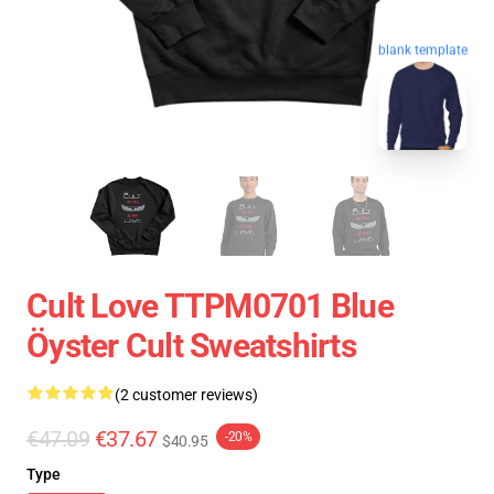
blank template
Cult Love TTPM0701 Blue
Öyster Cult Sweatshirts
(2 customer reviews)
€47.09
€37.67
-20%
$40.95
Type