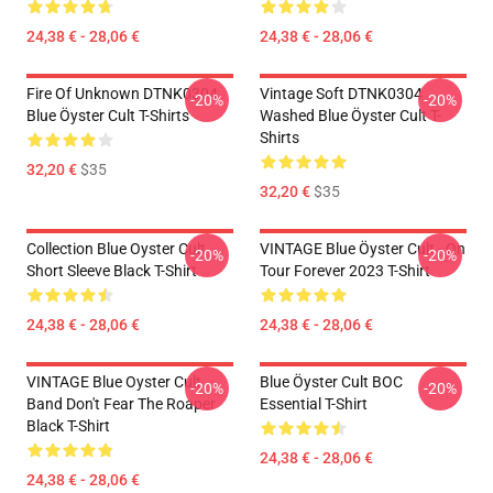
24,38 € - 28,06 €
24,38 € - 28,06 €
Fire Of Unknown DTNK0304
Vintage Soft DTNK0304
-20%
-20%
Blue Öyster Cult T-Shirts
Washed Blue Öyster Cult T-
Shirts
32,20 €
$35
32,20 €
$35
Collection Blue Oyster Cult
VINTAGE Blue Öyster Cult - On
-20%
-20%
Short Sleeve Black T-Shirt
Tour Forever 2023 T-Shirt
24,38 € - 28,06 €
24,38 € - 28,06 €
VINTAGE Blue Oyster Cult
Blue Öyster Cult BOC
-20%
-20%
Band Don't Fear The Roaper
Essential T-Shirt
Black T-Shirt
24,38 € - 28,06 €
24,38 € - 28,06 €