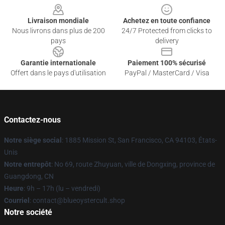
Livraison mondiale
Achetez en toute confiance
Nous livrons dans plus de 200
24/7 Protected from clicks to
pays
delivery
Garantie internationale
Paiement 100% sécurisé
Offert dans le pays d'utilisation
PayPal / MasterCard / Visa
Contactez-nous
Notre siège social
: 1885 Mission St, San Francisco, CA 94103, États-
Unis
Notre entrepôt
: No 69, route Zhuyuan, ville de Dongxing, province de
Guangdong, CN
Heure
: 9h – 17h (lu – vendredi)
Courriel
: contact@blueoystercult.shop
Notre société