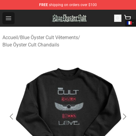
FREE
shipping on orders over $100
Blue Öyster Cult Store - Official Blue Öyster Cult Mercha
Open menu
Accueil
/
Blue Öyster Cult Vêtements
/
Blue Öyster Cult Chandails