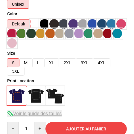
Unisex
Color
Default
Size
S
M
L
XL
2XL
3XL
4XL
5XL
Print Location
Voir le guide des tailles
Quantity
AJOUTER AU PANIER