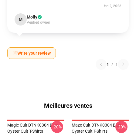
Jan 3, 2026
Molly
M
Verified owner
Write your review
1
/
1
Meilleures ventes
Magic Cult DTNK0304 Blue
Maze Cult DTNK0304 Blue
-20%
-20%
Öyster Cult T-Shirts
Öyster Cult T-Shirts