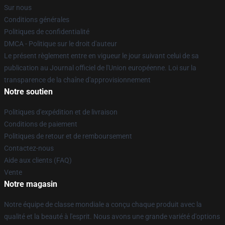
Sur nous
Conditions générales
Politiques de confidentialité
DMCA - Politique sur le droit d'auteur
Le présent règlement entre en vigueur le jour suivant celui de sa
publication au Journal officiel de l'Union européenne. Loi sur la
transparence de la chaîne d'approvisionnement
Notre soutien
Politiques d'expédition et de livraison
Conditions de paiement
Politiques de retour et de remboursement
Contactez-nous
Aide aux clients (FAQ)
Vente
Notre magasin
Notre équipe de classe mondiale a conçu chaque produit avec la
qualité et la beauté à l'esprit. Nous avons une grande variété d'options