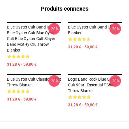
Produits connexes
Blue Oyster Cult Band Rock
Blue Oyster Cult Band Throw
-20%
-20%
Blue Oyster Cult Blue Oyster
Blanket
Cult Blue Oyster Cult Slayer
Band Motley Cru Throw
31,28 € - 59,80 €
Blanket
31,28 € - 59,80 €
Blue Oyster Cult Classic T-Shirt
Logo Band Rock Blue Oyster
-20%
-20%
Throw Blanket
Cult 90art Essential T-Shirt
Throw Blanket
31,28 € - 59,80 €
31,28 € - 59,80 €
Footer