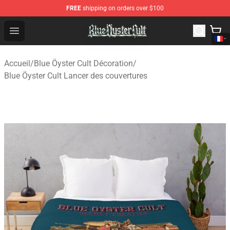
FREE
shipping on orders over $100
Blue Öyster Cult Store - Official Blue Öyster Cult Mercha
Open menu
Accueil
/
Blue Öyster Cult Décoration
/
Blue Öyster Cult Lancer des couvertures