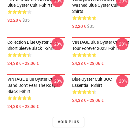
-20%
-20%
Blue Öyster Cult T-Shirts
Washed Blue Öyster Cult T-
Shirts
32,20 €
$35
32,20 €
$35
Collection Blue Oyster Cult
VINTAGE Blue Öyster Cult - On
-20%
-20%
Short Sleeve Black T-Shirt
Tour Forever 2023 T-Shirt
24,38 € - 28,06 €
24,38 € - 28,06 €
VINTAGE Blue Oyster Cult
Blue Öyster Cult BOC
-20%
-20%
Band Don't Fear The Roaper
Essential T-Shirt
Black T-Shirt
24,38 € - 28,06 €
24,38 € - 28,06 €
VOIR PLUS