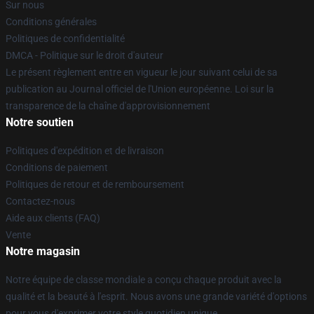
Sur nous
Conditions générales
Politiques de confidentialité
DMCA - Politique sur le droit d'auteur
Le présent règlement entre en vigueur le jour suivant celui de sa
publication au Journal officiel de l'Union européenne. Loi sur la
transparence de la chaîne d'approvisionnement
Notre soutien
Politiques d'expédition et de livraison
Conditions de paiement
Politiques de retour et de remboursement
Contactez-nous
Aide aux clients (FAQ)
Vente
Notre magasin
Notre équipe de classe mondiale a conçu chaque produit avec la
qualité et la beauté à l'esprit. Nous avons une grande variété d'options
pour vous d'exprimer votre style quotidien unique.