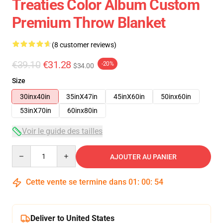
Treaties Color Album Custom
Premium Throw Blanket
(8 customer reviews)
€39.10
€31.28
-20%
$34.00
Size
30inx40in
35inX47in
45inX60in
50inx60in
53inX70in
60inx80in
Voir le guide des tailles
Quantity
AJOUTER AU PANIER
Cette vente se termine dans
01
:
00
:
54
Deliver to United States