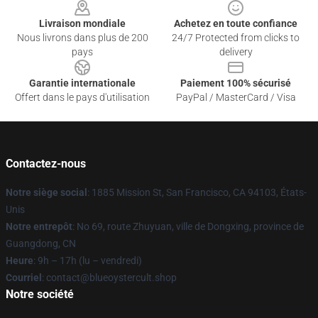
Livraison mondiale
Achetez en toute confiance
Nous livrons dans plus de 200
24/7 Protected from clicks to
pays
delivery
Garantie internationale
Paiement 100% sécurisé
Offert dans le pays d'utilisation
PayPal / MasterCard / Visa
Contactez-nous
Notre siège social
: 1885 Mission St, San Francisco, CA 94103, États-
Unis
Notre entrepôt
: No 69, route Zhuyuan, ville de Dongxing, province de
Guangdong, CN
Heure
: 9h – 17h (lu – vendredi)
Courriel
: contact@blueoystercult.shop
Notre société