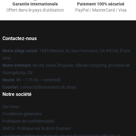
Garantie internationale
Paiement 100% sécurisé
Offert dans le pays d'utilisation
PayPal / MasterCard / Visa
Contactez-nous
Notre siège social
: 1885 Mission St, San Francisco, CA 94103, États-
Unis
Notre entrepôt
: No 69, route Zhuyuan, ville de Dongxing, province de
Guangdong, CN
Heure
: 9h – 17h (lu – vendredi)
Courriel
: contact@blueoystercult.shop
Notre société
Sur nous
Conditions générales
Politiques de confidentialité
DMCA - Politique sur le droit d'auteur
Le présent règlement entre en vigueur le jour suivant celui de sa