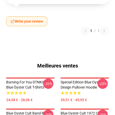
Write your review
1
/
1
Meilleures ventes
Burning For You DTNK0304
Special Edition Blue Oyster
-20%
-20%
Blue Öyster Cult T-Shirts
Design Pullover Hoodie
24,38 € - 28,06 €
39,51 € - 45,95 €
Blue Oyster Cult Band Rock
Blue Oyster Cult 1972 Classic
-20%
-20%