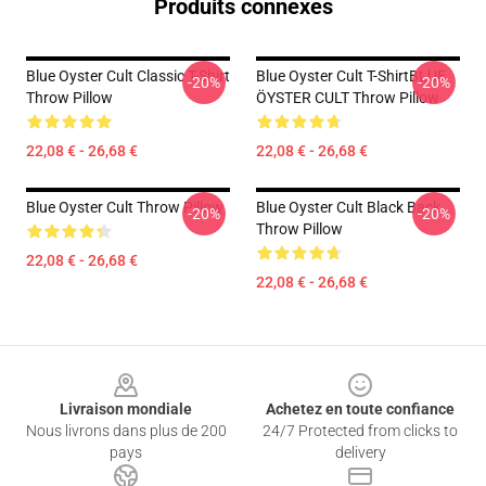
Produits connexes
Blue Oyster Cult Classic T-Shirt
Blue Oyster Cult T-ShirtBLUE
-20%
-20%
Throw Pillow
ÖYSTER CULT Throw Pillow
22,08 € - 26,68 €
22,08 € - 26,68 €
Blue Oyster Cult Throw Pillow
Blue Oyster Cult Black Back
-20%
-20%
Throw Pillow
22,08 € - 26,68 €
22,08 € - 26,68 €
Footer
Livraison mondiale
Achetez en toute confiance
Nous livrons dans plus de 200
24/7 Protected from clicks to
pays
delivery