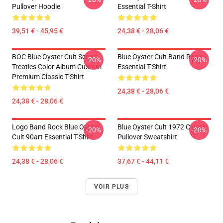
Pullover Hoodie
Essential T-Shirt
39,51 € - 45,95 €
24,38 € - 28,06 €
BOC Blue Oyster Cult Secret
Blue Oyster Cult Band Rock
-20%
-20%
Treaties Color Album Custom
Essential T-Shirt
Premium Classic T-Shirt
24,38 € - 28,06 €
24,38 € - 28,06 €
Logo Band Rock Blue Oyster
Blue Oyster Cult 1972 Classic
-20%
-20%
Cult 90art Essential T-Shirt
Pullover Sweatshirt
24,38 € - 28,06 €
37,67 € - 44,11 €
VOIR PLUS