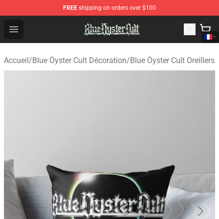
FREE
shipping on orders over $100
Blue Öyster Cult Store - Official Blue Öyster Cult Mercha
Open menu
Accueil
/
Blue Öyster Cult Décoration
/
Blue Öyster Cult Oreillers