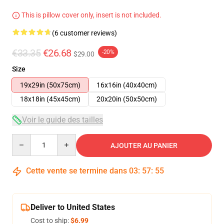
This is pillow cover only, insert is not included.
(6 customer reviews)
€33.35
€26.68
-20%
$29.00
Size
19x29in (50x75cm)
16x16in (40x40cm)
18x18in (45x45cm)
20x20in (50x50cm)
Voir le guide des tailles
Quantity
AJOUTER AU PANIER
Cette vente se termine dans
03
:
57
:
54
Deliver to United States
Cost to ship:
$6.99