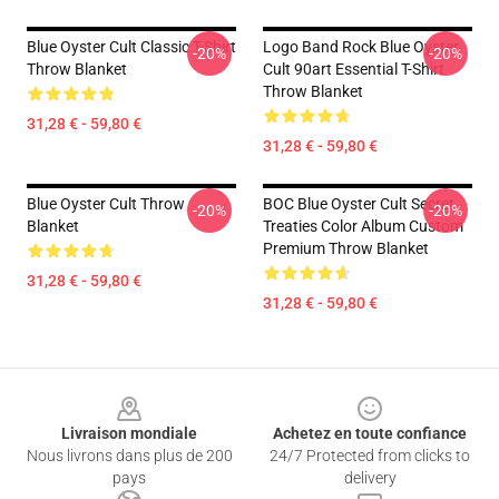
Blue Oyster Cult Classic T-Shirt
Logo Band Rock Blue Oyster
-20%
-20%
Throw Blanket
Cult 90art Essential T-Shirt
Throw Blanket
31,28 € - 59,80 €
31,28 € - 59,80 €
Blue Oyster Cult Throw
BOC Blue Oyster Cult Secret
-20%
-20%
Blanket
Treaties Color Album Custom
Premium Throw Blanket
31,28 € - 59,80 €
31,28 € - 59,80 €
Footer
Livraison mondiale
Achetez en toute confiance
Nous livrons dans plus de 200
24/7 Protected from clicks to
pays
delivery