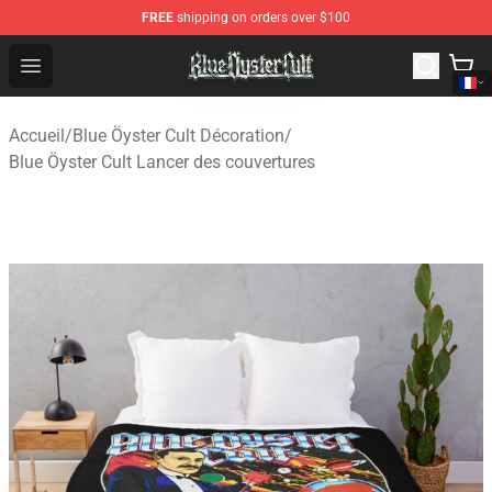
FREE
shipping on orders over $100
Blue Öyster Cult Store - Official Blue Öyster Cult Mercha
Open menu
Accueil
/
Blue Öyster Cult Décoration
/
Blue Öyster Cult Lancer des couvertures