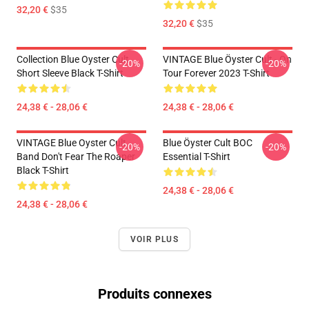
32,20 €
$35
32,20 €
$35
Collection Blue Oyster Cult
VINTAGE Blue Öyster Cult - On
-20%
-20%
Short Sleeve Black T-Shirt
Tour Forever 2023 T-Shirt
24,38 € - 28,06 €
24,38 € - 28,06 €
VINTAGE Blue Oyster Cult
Blue Öyster Cult BOC
-20%
-20%
Band Don't Fear The Roaper
Essential T-Shirt
Black T-Shirt
24,38 € - 28,06 €
24,38 € - 28,06 €
VOIR PLUS
Produits connexes