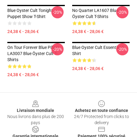
Blue Oyster Cult Tonight
No Quarter LA1607 Blue
-20%
-20%
Puppet Show T-Shirt
Öyster Cult T-Shirts
24,38 € - 28,06 €
24,38 € - 28,06 €
On Tour Forever Blue Pillars
Blue Oyster Cult Essential T-
-20%
-20%
LA3007 Blue Öyster Cult T-
Shirt
Shirts
24,38 € - 28,06 €
24,38 € - 28,06 €
Footer
Livraison mondiale
Achetez en toute confiance
Nous livrons dans plus de 200
24/7 Protected from clicks to
pays
delivery
Garantie internationale
Paiement 100% sécurisé