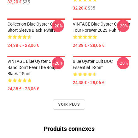
32,20 €
$35
32,20 €
$35
Collection Blue Oyster Cult
VINTAGE Blue Öyster Cult - On
-20%
-20%
Short Sleeve Black T-Shirt
Tour Forever 2023 T-Shirt
24,38 € - 28,06 €
24,38 € - 28,06 €
VINTAGE Blue Oyster Cult
Blue Öyster Cult BOC
-20%
-20%
Band Don't Fear The Roaper
Essential T-Shirt
Black T-Shirt
24,38 € - 28,06 €
24,38 € - 28,06 €
VOIR PLUS
Produits connexes