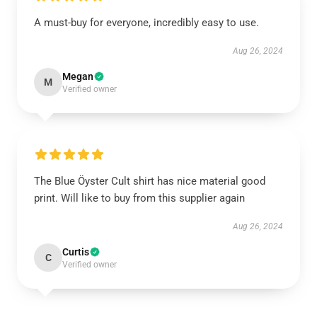
A must-buy for everyone, incredibly easy to use.
Aug 26, 2024
Megan
M
Verified owner
The Blue Öyster Cult shirt has nice material good
print. Will like to buy from this supplier again
Aug 26, 2024
Curtis
C
Verified owner