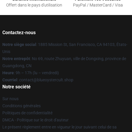
Offert dans le pays d'utilisation
PayPal / MasterCard / Visa
Contactez-nous
Notre siège social
: 1885 Mission St, San Francisco, CA 94103, États-
Unis
Notre entrepôt
: No 69, route Zhuyuan, ville de Dongxing, province de
Guangdong, CN
Heure
: 9h – 17h (lu – vendredi)
Courriel
: contact@blueoystercult.shop
Notre société
Sur nous
Conditions générales
Politiques de confidentialité
DMCA - Politique sur le droit d'auteur
Le présent règlement entre en vigueur le jour suivant celui de sa