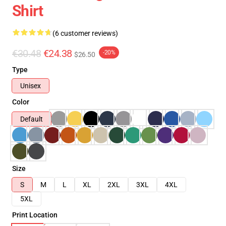
Shirt
(6 customer reviews)
€30.48
€24.38
-20%
$26.50
Type
Unisex
Color
Default
Size
S
M
L
XL
2XL
3XL
4XL
5XL
Print Location