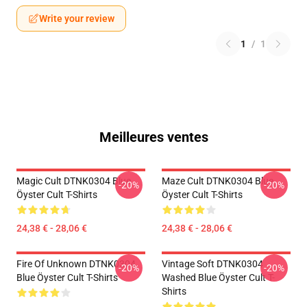
Write your review
1
/
1
Meilleures ventes
Magic Cult DTNK0304 Blue
Maze Cult DTNK0304 Blue
-20%
-20%
Öyster Cult T-Shirts
Öyster Cult T-Shirts
24,38 € - 28,06 €
24,38 € - 28,06 €
Fire Of Unknown DTNK0304
Vintage Soft DTNK0304
-20%
-20%
Blue Öyster Cult T-Shirts
Washed Blue Öyster Cult T-
Shirts