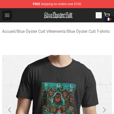
FREE
shipping on orders over $100
Blue Öyster Cult Store - Official Blue Öyster Cult Mercha
Open menu
Accueil
/
Blue Öyster Cult Vêtements
/
Blue Öyster Cult T-shirts