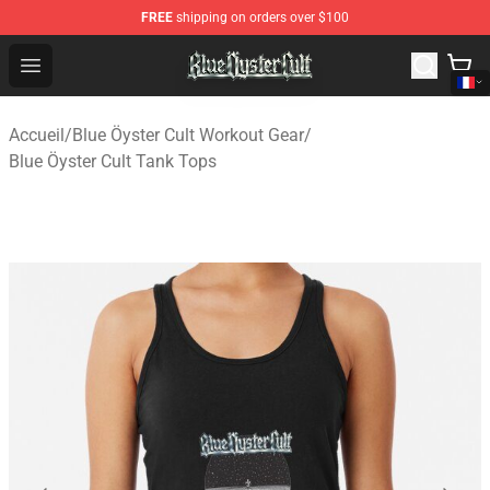
FREE
shipping on orders over $100
Blue Öyster Cult Store - Official Blue Öyster Cult Mercha
Open menu
Accueil
/
Blue Öyster Cult Workout Gear
/
Blue Öyster Cult Tank Tops