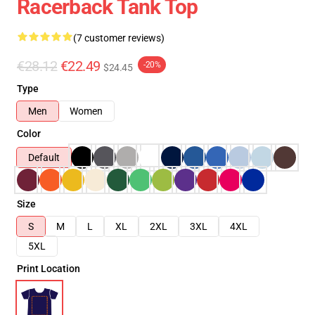
Racerback Tank Top
(7 customer reviews)
€28.12
€22.49
-20%
$24.45
Type
Men
Women
Color
Default
Size
S
M
L
XL
2XL
3XL
4XL
5XL
Print Location