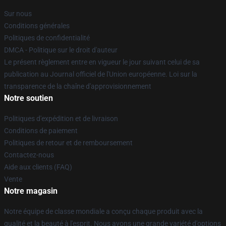
Sur nous
Conditions générales
Politiques de confidentialité
DMCA - Politique sur le droit d'auteur
Le présent règlement entre en vigueur le jour suivant celui de sa
publication au Journal officiel de l'Union européenne. Loi sur la
transparence de la chaîne d'approvisionnement
Notre soutien
Politiques d'expédition et de livraison
Conditions de paiement
Politiques de retour et de remboursement
Contactez-nous
Aide aux clients (FAQ)
Vente
Notre magasin
Notre équipe de classe mondiale a conçu chaque produit avec la
qualité et la beauté à l'esprit. Nous avons une grande variété d'options