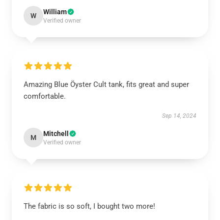
William
W
Verified owner
Amazing Blue Öyster Cult tank, fits great and super
comfortable.
Sep 14, 2024
Mitchell
M
Verified owner
The fabric is so soft, I bought two more!