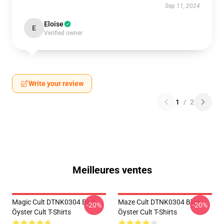
Sep 11, 2024
Eloise
E
Verified owner
Write your review
1
/
2
Meilleures ventes
Magic Cult DTNK0304 Blue
Maze Cult DTNK0304 Blue
-20%
-20%
Öyster Cult T-Shirts
Öyster Cult T-Shirts