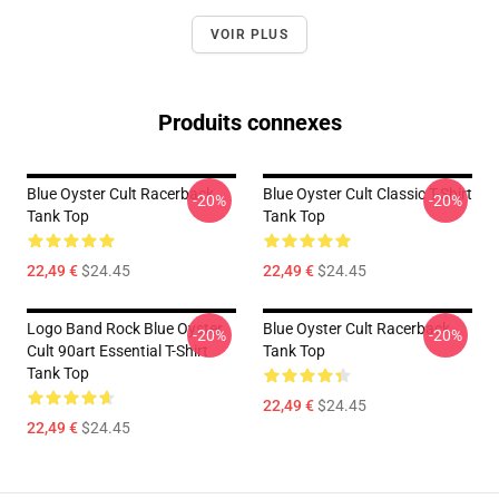
VOIR PLUS
Produits connexes
Blue Oyster Cult Racerback
Blue Oyster Cult Classic T-Shirt
-20%
-20%
Tank Top
Tank Top
22,49 €
$24.45
22,49 €
$24.45
Logo Band Rock Blue Oyster
Blue Oyster Cult Racerback
-20%
-20%
Cult 90art Essential T-Shirt
Tank Top
Tank Top
22,49 €
$24.45
22,49 €
$24.45