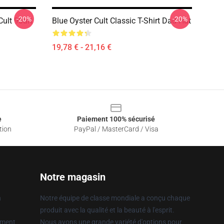
-20%
-20%
ult 90art
Blue Oyster Cult Classic T-Shirt Dad Hat
19,78 € - 21,16 €
e
Paiement 100% sécurisé
tion
PayPal / MasterCard / Visa
Notre magasin
n
Notre équipe de classe mondiale a conçu chaque
produit avec la qualité et la beauté à l'esprit.
ement
Nous avons une grande variété d'options pour