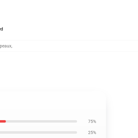
ed
apeaux
,
75%
25%