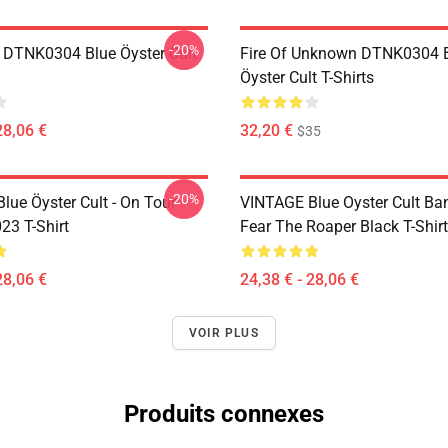
-20%
 DTNK0304 Blue Öyster Cult
Fire Of Unknown DTNK0304 
Öyster Cult T-Shirts
28,06 €
32,20 €
$35
-20%
lue Öyster Cult - On Tour
VINTAGE Blue Oyster Cult Ba
23 T-Shirt
Fear The Roaper Black T-Shirt
28,06 €
24,38 € - 28,06 €
VOIR PLUS
Produits connexes