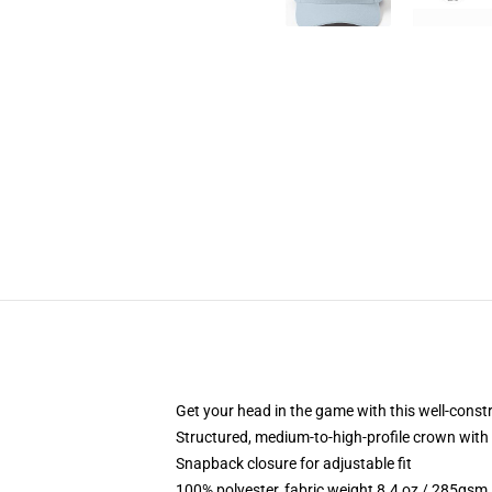
Get your head in the game with this well-const
Structured, medium-to-high-profile crown with c
Snapback closure for adjustable fit
100% polyester, fabric weight 8.4 oz / 285gsm