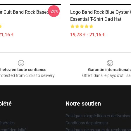
-20%
er Cult Band Rock Baseball
Logo Band Rock Blue Oyster C
Essential T-Shirt Dad Hat
21,16 €
19,78 € - 21,16 €
hetez en toute confiance
Garantie international
otected from clicks to delivery
Offert dans le pays d'utilisa
ciété
Notre soutien
Politiques d'expédition et de livraiso
énérales
Conditions de paiement
 confidentialité
Politiques de retour et de rembours