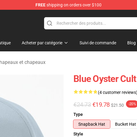
FREE
shipping on orders over $100
handise Shop
tique
Acheter par catégorie
Suivi de commande
Blog
Chapeaux et chapeaux
Blue Oyster Cul
(4 customer reviews
€24.73
€19.78
-20%
$21.50
Type
Snapback Hat
Bucket Hat
Style