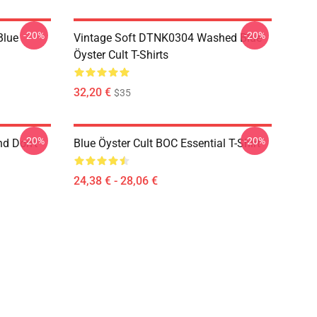
-20%
-20%
Blue
Vintage Soft DTNK0304 Washed Blue
Öyster Cult T-Shirts
32,20 €
$35
-20%
-20%
nd Don't
Blue Öyster Cult BOC Essential T-Shirt
24,38 € - 28,06 €