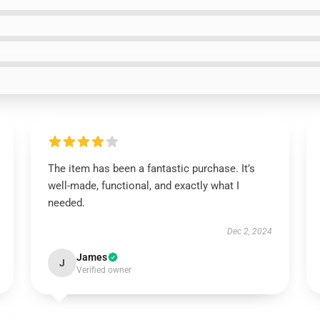
The item has been a fantastic purchase. It’s
well-made, functional, and exactly what I
needed.
Dec 2, 2024
James
J
Verified owner