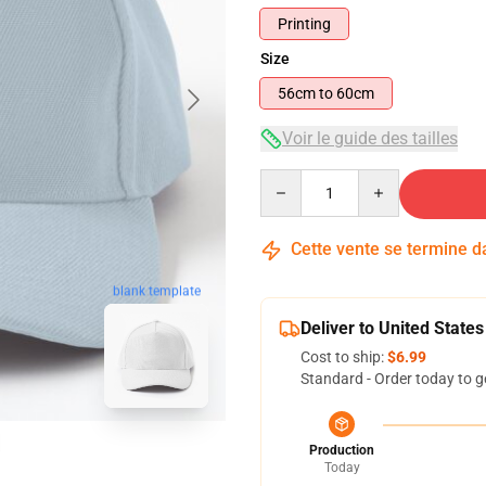
Printing
Size
56cm to 60cm
Voir le guide des tailles
Quantity
Cette vente se termine 
blank template
Deliver to United States
Cost to ship:
$6.99
Standard - Order today to g
Production
Today