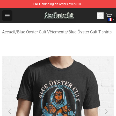
FREE
shipping on orders over $100
Blue Öyster Cult Store - Official Blue Öyster Cult Mercha
Open menu
Accueil
/
Blue Öyster Cult Vêtements
/
Blue Öyster Cult T-shirts