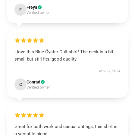
Freya
F
Verified owner
I love this Blue Öyster Cult shirt! The neck is a bit
small but still fits, good quality
Nov 27, 2024
Conrad
C
Verified owner
Great for both work and casual outings, this shirt is
a versatile piece.