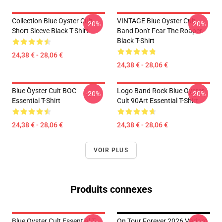
Collection Blue Oyster Cult
VINTAGE Blue Oyster Cult
-20%
-20%
Short Sleeve Black T-Shirt
Band Don't Fear The Roaper
Black T-Shirt
24,38 € - 28,06 €
24,38 € - 28,06 €
Blue Öyster Cult BOC
Logo Band Rock Blue Oyster
-20%
-20%
Essential T-Shirt
Cult 90Art Essential T-Shirt
24,38 € - 28,06 €
24,38 € - 28,06 €
VOIR PLUS
Produits connexes
Blue Oyster Cult Essential T-
On Tour Forever 2026 Variant