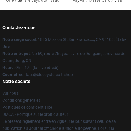
Offert dans le pays d'utilisation
PayPal / MasterCard / Visa
Contactez-nous
Notre siège social
: 1885 Mission St, San Francisco, CA 94103, États-
Unis
Notre entrepôt
: No 69, route Zhuyuan, ville de Dongxing, province de
Guangdong, CN
Heure
: 9h – 17h (lu – vendredi)
Courriel
: contact@blueoystercult.shop
Notre société
Sur nous
Conditions générales
Politiques de confidentialité
DMCA - Politique sur le droit d'auteur
Le présent règlement entre en vigueur le jour suivant celui de sa
publication au Journal officiel de l'Union européenne. Loi sur la