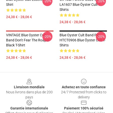
-20%
-20%
Shirt
LA1607 Blue Öyster Cult T-
Shirts
24,38 € - 28,06 €
24,38 € - 28,06 €
VINTAGE Blue Oyster Cult
Blue Oyster Cult Band Pic
-20%
-20%
Band Don't Fear The Roaper
HTCT0906 Blue Öyster Cult T-
Black T-Shirt
Shirts
24,38 € - 28,06 €
24,38 € - 28,06 €
Footer
Livraison mondiale
Achetez en toute confiance
Nous livrons dans plus de 200
24/7 Protected from clicks to
pays
delivery
Garantie internationale
Paiement 100% sécurisé