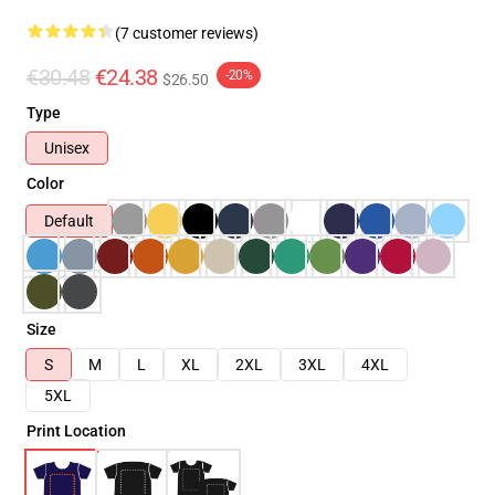
(7 customer reviews)
€30.48
€24.38
-20%
$26.50
Type
Unisex
Color
Default
Size
S
M
L
XL
2XL
3XL
4XL
5XL
Print Location