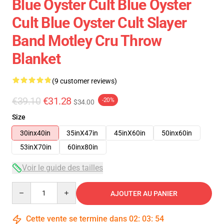
Blue Oyster Cult Blue Oyster
Cult Blue Oyster Cult Slayer
Band Motley Cru Throw
Blanket
(9 customer reviews)
€39.10
€31.28
-20%
$34.00
Size
30inx40in
35inX47in
45inX60in
50inx60in
53inX70in
60inx80in
Voir le guide des tailles
Quantity
AJOUTER AU PANIER
Cette vente se termine dans
02
:
03
:
54