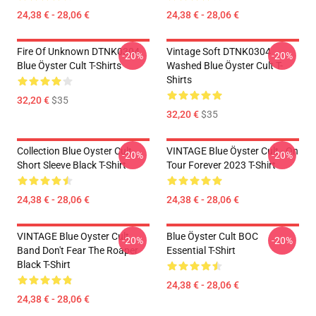
24,38 € - 28,06 €
24,38 € - 28,06 €
Fire Of Unknown DTNK0304
Vintage Soft DTNK0304
-20%
-20%
Blue Öyster Cult T-Shirts
Washed Blue Öyster Cult T-
Shirts
32,20 €
$35
32,20 €
$35
Collection Blue Oyster Cult
VINTAGE Blue Öyster Cult - On
-20%
-20%
Short Sleeve Black T-Shirt
Tour Forever 2023 T-Shirt
24,38 € - 28,06 €
24,38 € - 28,06 €
VINTAGE Blue Oyster Cult
Blue Öyster Cult BOC
-20%
-20%
Band Don't Fear The Roaper
Essential T-Shirt
Black T-Shirt
24,38 € - 28,06 €
24,38 € - 28,06 €