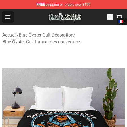
FREE
shipping on orders over $100
Blue Öyster Cult Store - Official Blue Öyster Cult Mercha
Open menu
Accueil
/
Blue Öyster Cult Décoration
/
Blue Öyster Cult Lancer des couvertures