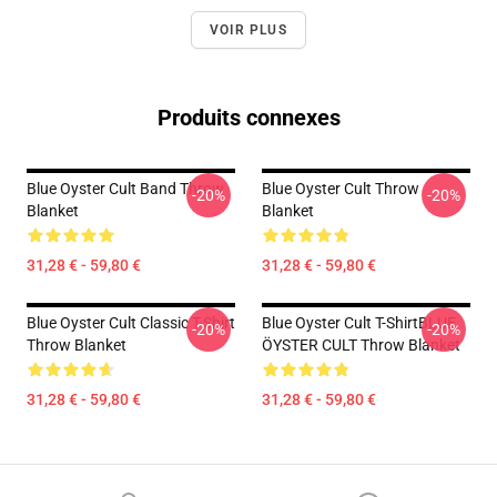
VOIR PLUS
Produits connexes
Blue Oyster Cult Band Throw
Blue Oyster Cult Throw
-20%
-20%
Blanket
Blanket
31,28 € - 59,80 €
31,28 € - 59,80 €
Blue Oyster Cult Classic T-Shirt
Blue Oyster Cult T-ShirtBLUE
-20%
-20%
Throw Blanket
ÖYSTER CULT Throw Blanket
31,28 € - 59,80 €
31,28 € - 59,80 €
Footer