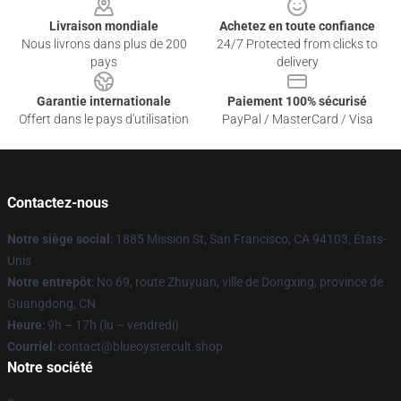
Livraison mondiale
Achetez en toute confiance
Nous livrons dans plus de 200
24/7 Protected from clicks to
pays
delivery
Garantie internationale
Paiement 100% sécurisé
Offert dans le pays d'utilisation
PayPal / MasterCard / Visa
Contactez-nous
Notre siège social
: 1885 Mission St, San Francisco, CA 94103, États-
Unis
Notre entrepôt
: No 69, route Zhuyuan, ville de Dongxing, province de
Guangdong, CN
Heure
: 9h – 17h (lu – vendredi)
Courriel
: contact@blueoystercult.shop
Notre société