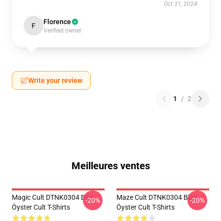
Oct 31, 2024
Florence
F
Verified owner
Write your review
1
/
2
Meilleures ventes
Magic Cult DTNK0304 Blue
Maze Cult DTNK0304 Blue
-20%
-20%
Öyster Cult T-Shirts
Öyster Cult T-Shirts