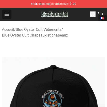
FREE
shipping on orders over $100
Blue Öyster Cult Store - Official Blue Öyster Cult Mercha
Open menu
Accueil
/
Blue Öyster Cult Vêtements
/
Blue Öyster Cult Chapeaux et chapeaux