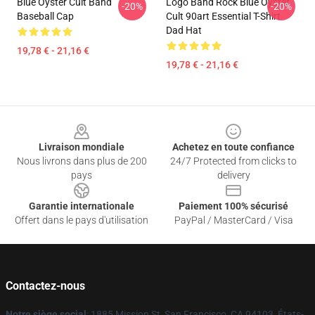
Blue Oyster Cult Band
Logo Band Rock Blue Oyster
-20%
-20%
Baseball Cap
Cult 90art Essential T-Shirt
Dad Hat
19,78 € - 21,16 €
19,78 € - 21,16 €
Footer
Livraison mondiale
Achetez en toute confiance
Nous livrons dans plus de 200
24/7 Protected from clicks to
pays
delivery
Garantie internationale
Paiement 100% sécurisé
Offert dans le pays d'utilisation
PayPal / MasterCard / Visa
Contactez-nous
Notre siège social
: 1885 Mission St, San Francisco, CA 94103, États-