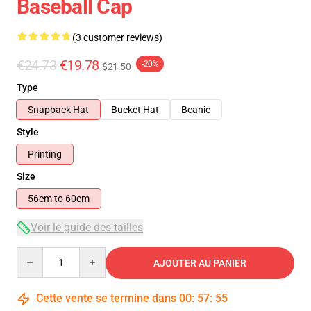
Baseball Cap
(3 customer reviews)
€24.73
€19.78
-20%
$21.50
Type
Snapback Hat
Bucket Hat
Beanie
Style
Printing
Size
56cm to 60cm
Voir le guide des tailles
Quantity
AJOUTER AU PANIER
Cette vente se termine dans
00
:
57
:
54