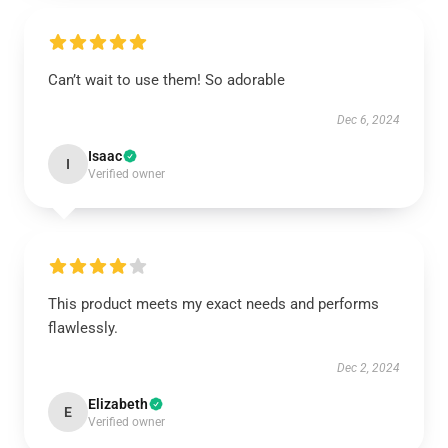
Can’t wait to use them! So adorable
Dec 6, 2024
Isaac
I
Verified owner
This product meets my exact needs and performs
flawlessly.
Dec 2, 2024
Elizabeth
E
Verified owner