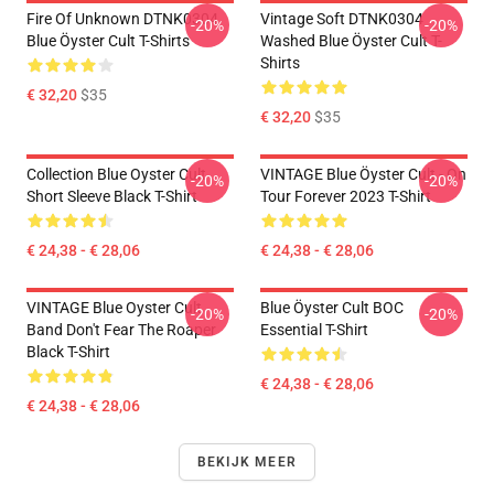
Fire Of Unknown DTNK0304
Vintage Soft DTNK0304
-20%
-20%
Blue Öyster Cult T-Shirts
Washed Blue Öyster Cult T-
Shirts
€ 32,20
$35
€ 32,20
$35
Collection Blue Oyster Cult
VINTAGE Blue Öyster Cult - On
-20%
-20%
Short Sleeve Black T-Shirt
Tour Forever 2023 T-Shirt
€ 24,38 - € 28,06
€ 24,38 - € 28,06
VINTAGE Blue Oyster Cult
Blue Öyster Cult BOC
-20%
-20%
Band Don't Fear The Roaper
Essential T-Shirt
Black T-Shirt
€ 24,38 - € 28,06
€ 24,38 - € 28,06
BEKIJK MEER