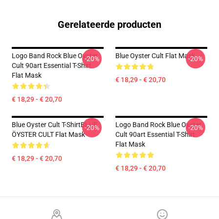
Gerelateerde producten
Logo Band Rock Blue Oyster
Blue Oyster Cult Flat Mask
-20%
-20%
Cult 90art Essential T-Shirt
Flat Mask
€ 18,29 - € 20,70
€ 18,29 - € 20,70
Blue Oyster Cult T-ShirtBLUE
Logo Band Rock Blue Oyster
-20%
-20%
ÖYSTER CULT Flat Mask
Cult 90art Essential T-Shirt
Flat Mask
€ 18,29 - € 20,70
€ 18,29 - € 20,70
Footer