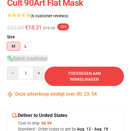
Cult 90Art Flat Mask
(6 customer reviews)
€22.88
€18.31
-20%
$19.90
Size
M
L
Bekijk maattabel
Quantity
TOEVOEGEN AAN
WINKELWAGEN
Deze uitverkoop eindigt over
00
:
23
:
54
Deliver to United States
Cost to ship:
$6.99
Standard - Order today to get by
Aug. 12 - Aug. 19