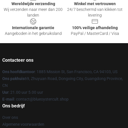
Wereldwijde verzending
Winkel met vertrouwen
Wij verzenden naar meer dan 200
24/7 beschermd van klikken tot
landen
levering
Internationale garantie
100% veilige afhandeling
Aangeboden in het gebruiksland
PayPal / MasterCard / Visa
Contacteer ons
Ons hoofdkantoor
: 1885 Mission St, San Francisco, CA 94103, US
Ons pakhuis
69, Zhuyuan Road, Dongxing City, Guangdong Province,
CN
Uur
: 21.00 uur 5.00 uur
E-mail
: contact@blueoystercult.shop
Ons bedrijf
Over ons
Algemene voorwaarden