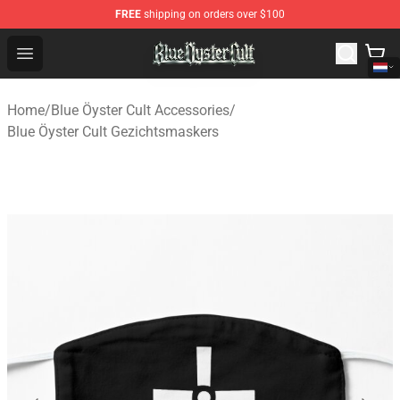
FREE
shipping on orders over $100
Blue Öyster Cult Store - Official Blue Öyster Cult Mercha
Open menu
Home
/
Blue Öyster Cult Accessories
/
Blue Öyster Cult Gezichtsmaskers