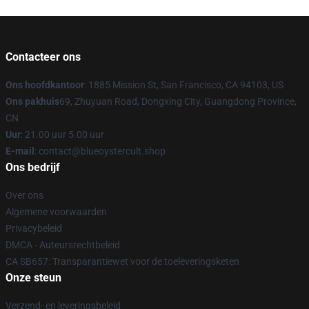
Contacteer ons
Ons hoofdkantoor
: 1885 Mission St, San Francisco, CA 94103, US
Ons pakhuis
69, Zhuyuan Road, Dongxing City, Guangdong Province,
CN
Uur
: 21.00 uur 5.00 uur
E-mail
: contact@blueoystercult.shop
Ons bedrijf
Over ons
Algemene voorwaarden
Privacybeleid
DMCA - Auteursrechtbeleid
CA SB657: Transparantiewet voor de toeleveringsketen
Onze steun
Verzend- en leveringsbeleid