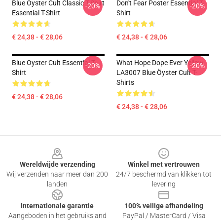
Blue Oyster Cult Classic T-Shirt
Don't Fear Poster Essential T-
-20%
-20%
Essential T-Shirt
Shirt
€ 24,38 - € 28,06
€ 24,38 - € 28,06
Blue Oyster Cult Essential T-
What Hope Dope Ever Yellow
-20%
-20%
Shirt
LA3007 Blue Öyster Cult T-
Shirts
€ 24,38 - € 28,06
€ 24,38 - € 28,06
Footer
Wereldwijde verzending
Winkel met vertrouwen
Wij verzenden naar meer dan 200
24/7 beschermd van klikken tot
landen
levering
Internationale garantie
100% veilige afhandeling
Aangeboden in het gebruiksland
PayPal / MasterCard / Visa