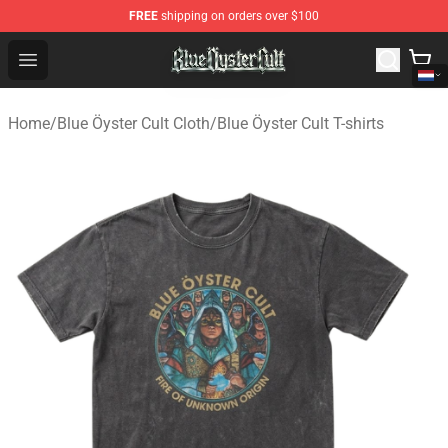
FREE
shipping on orders over $100
Blue Öyster Cult Store - Official Blue Öyster Cult Mercha
Open menu
Home
/
Blue Öyster Cult Cloth
/
Blue Öyster Cult T-shirts