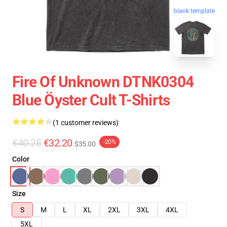
blank template
Fire Of Unknown DTNK0304
Blue Öyster Cult T-Shirts
(1 customer reviews)
€40.25
€32.20
-20%
$35.00
Color
Size
S
M
L
XL
2XL
3XL
4XL
5XL