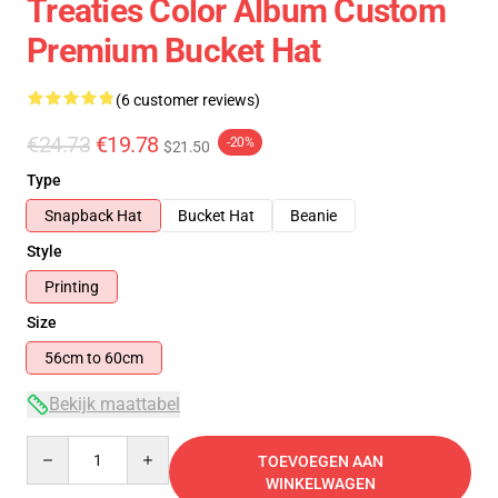
Treaties Color Album Custom
Premium Bucket Hat
(6 customer reviews)
€24.73
€19.78
-20%
$21.50
Type
Snapback Hat
Bucket Hat
Beanie
Style
Printing
Size
56cm to 60cm
Bekijk maattabel
Quantity
TOEVOEGEN AAN
WINKELWAGEN