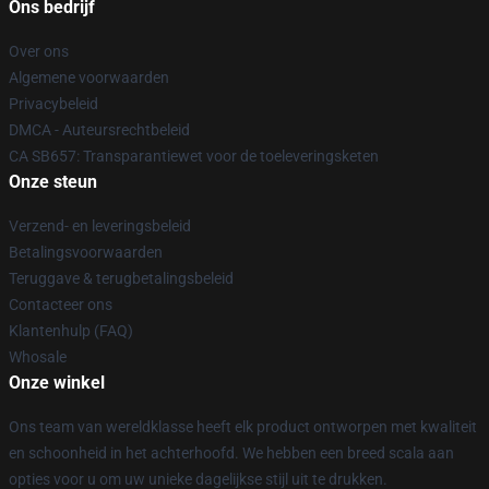
Ons bedrijf
Over ons
Algemene voorwaarden
Privacybeleid
DMCA - Auteursrechtbeleid
CA SB657: Transparantiewet voor de toeleveringsketen
Onze steun
Verzend- en leveringsbeleid
Betalingsvoorwaarden
Teruggave & terugbetalingsbeleid
Contacteer ons
Klantenhulp (FAQ)
Whosale
Onze winkel
Ons team van wereldklasse heeft elk product ontworpen met kwaliteit
en schoonheid in het achterhoofd. We hebben een breed scala aan
opties voor u om uw unieke dagelijkse stijl uit te drukken.