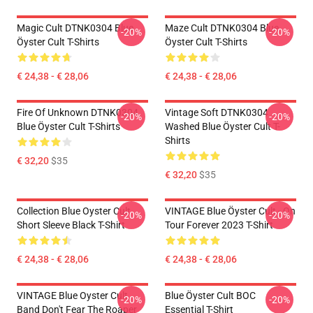
Magic Cult DTNK0304 Blue
Maze Cult DTNK0304 Blue
-20%
-20%
Öyster Cult T-Shirts
Öyster Cult T-Shirts
€ 24,38 - € 28,06
€ 24,38 - € 28,06
Fire Of Unknown DTNK0304
Vintage Soft DTNK0304
-20%
-20%
Blue Öyster Cult T-Shirts
Washed Blue Öyster Cult T-
Shirts
€ 32,20
$35
€ 32,20
$35
Collection Blue Oyster Cult
VINTAGE Blue Öyster Cult - On
-20%
-20%
Short Sleeve Black T-Shirt
Tour Forever 2023 T-Shirt
€ 24,38 - € 28,06
€ 24,38 - € 28,06
VINTAGE Blue Oyster Cult
Blue Öyster Cult BOC
-20%
-20%
Band Don't Fear The Roaper
Essential T-Shirt