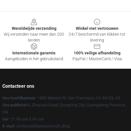
Footer
Wereldwijde verzending
Winkel met vertrouwen
Wij verzenden naar meer dan 200
24/7 beschermd van klikken tot
landen
levering
Internationale garantie
100% veilige afhandeling
Aangeboden in het gebruiksland
PayPal / MasterCard / Visa
Contacteer ons
Ons hoofdkantoor
: 1885 Mission St, San Francisco, CA 94103, US
Ons pakhuis
69, Zhuyuan Road, Dongxing City, Guangdong Province,
CN
Uur
: 21.00 uur 5.00 uur
E-mail
: contact@blueoystercult.shop