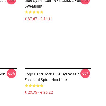
ult 90art
Blue Oyster Cult 1972 Classic Pullover
Sweatshirt
€ 37,67 - € 44,11
-20%
-20%
ook
Logo Band Rock Blue Oyster Cult 90art
Essential Spiral Notebook
€ 23,75 - € 26,22