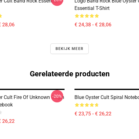
r Cult Band Rock Essential T-
Logo Band Rock Blue Oyster C
Essential T-Shirt
€ 28,06
€ 24,38 - € 28,06
BEKIJK MEER
Gerelateerde producten
-20%
r Cult Fire Of Unknown Origin
Blue Oyster Cult Spiral Noteb
tebook
€ 23,75 - € 26,22
€ 26,22