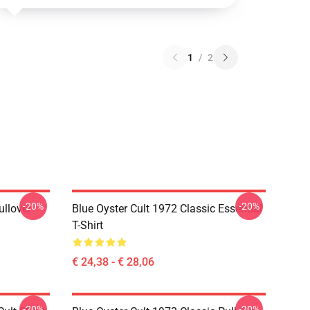
1
/
2
-20%
-20%
ullover
Blue Oyster Cult 1972 Classic Essential
T-Shirt
€ 24,38 - € 28,06
-20%
-20%