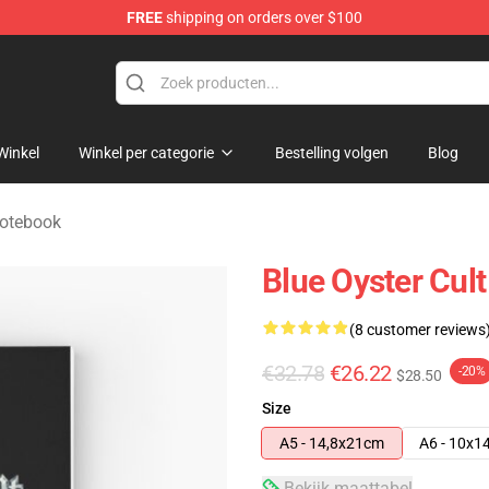
FREE
shipping on orders over $100
handise Shop
Winkel
Winkel per categorie
Bestelling volgen
Blog
Notebook
Blue Oyster Cult
(8 customer reviews
€32.78
€26.22
-20%
$28.50
Size
A5 - 14,8x21cm
A6 - 10x1
Bekijk maattabel