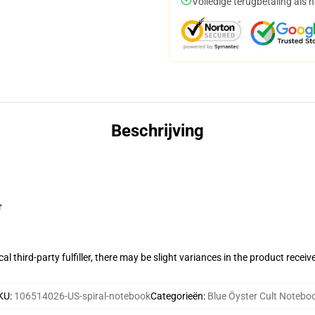
Volledige terugbetaling als 
Beschrijving
r
al third-party fulfiller, there may be slight variances in the product receiv
KU
:
106514026-US-spiral-notebook
Categorieën
:
Blue Öyster Cult Notebo