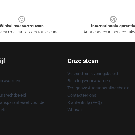
Winkel met vertrouwen
Internationale garanti
chermd van klikken tot levering
Aangeboden in het gebruik
jf
Onze steun
Verzend- en leveringsbeleid
oorwaarden
Betalingsvoorwaarden
d
Teruggave & terugbetalingsbeleid
rsrechtbeleid
Contacteer ons
ransparantiewet voor de
Klantenhulp (FAQ)
keten
Whosale