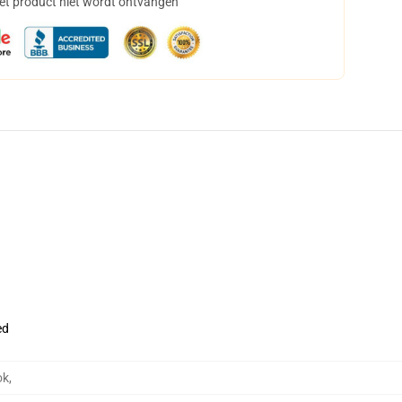
het product niet wordt ontvangen
ed
ok
,