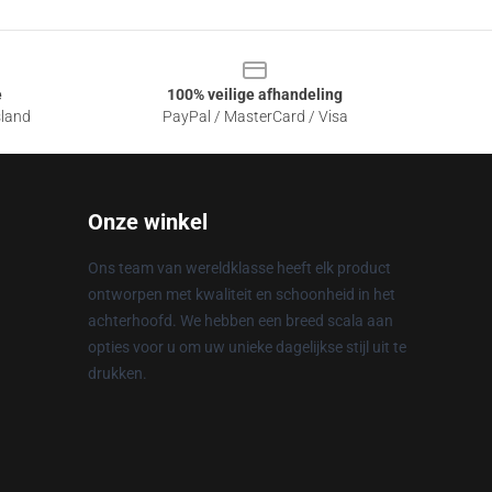
e
100% veilige afhandeling
sland
PayPal / MasterCard / Visa
Onze winkel
Ons team van wereldklasse heeft elk product
ontworpen met kwaliteit en schoonheid in het
achterhoofd. We hebben een breed scala aan
opties voor u om uw unieke dagelijkse stijl uit te
drukken.