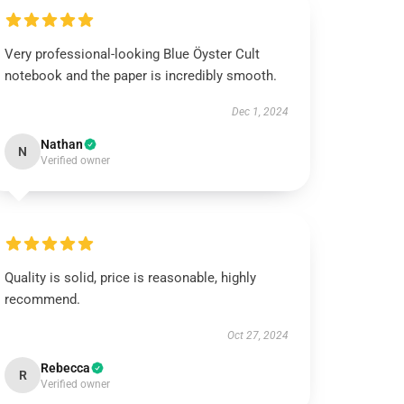
Very professional-looking Blue Öyster Cult
notebook and the paper is incredibly smooth.
Dec 1, 2024
Nathan
N
Verified owner
Quality is solid, price is reasonable, highly
recommend.
Oct 27, 2024
Rebecca
R
Verified owner