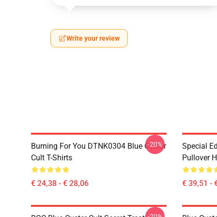
Write your review
-20%
Burning For You DTNK0304 Blue Öyster
Special Ed
Cult T-Shirts
Pullover 
€ 24,38 - € 28,06
€ 39,51 - 
-20%