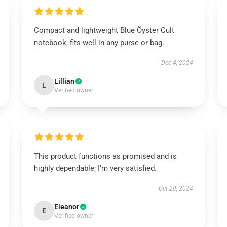
Compact and lightweight Blue Öyster Cult
notebook, fits well in any purse or bag.
Dec 4, 2024
Lillian
L
Verified owner
This product functions as promised and is
highly dependable; I’m very satisfied.
Oct 28, 2024
Eleanor
E
Verified owner