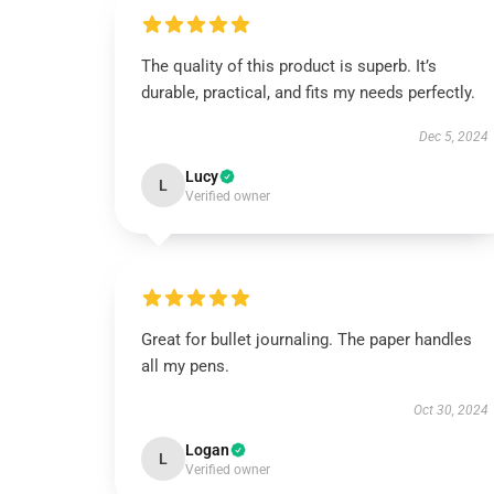
The quality of this product is superb. It’s
durable, practical, and fits my needs perfectly.
Dec 5, 2024
Lucy
L
Verified owner
Great for bullet journaling. The paper handles
all my pens.
Oct 30, 2024
Logan
L
Verified owner