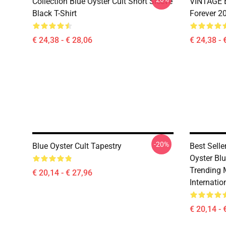
Collection Blue Oyster Cult Short Sleeve
VINTAGE B
Black T-Shirt
Forever 20
€ 24,38 - € 28,06
€ 24,38 - 
-20%
Blue Oyster Cult Tapestry
Best Sell
Oyster Bl
Trending 
€ 20,14 - € 27,96
Internatio
€ 20,14 - 