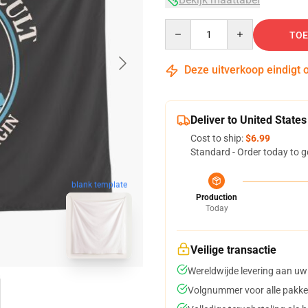
Quantity
TOE
Deze uitverkoop eindigt 
Deliver to United States
Cost to ship:
$6.99
Standard - Order today to g
blank template
Production
Today
Veilige transactie
Wereldwijde levering aan uw
Volgnummer voor alle pakke