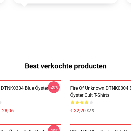
Best verkochte producten
-20%
 DTNK0304 Blue Öyster Cult
Fire Of Unknown DTNK0304 
Öyster Cult T-Shirts
€ 28,06
€ 32,20
$35
-20%