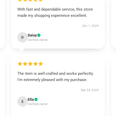
With fast and dependable service, this store
made my shopping experience excellent.
Dec 1, 2024
Daisy
D
Verified owner
The item is well-crafted and works perfectly.
I'm extremely pleased with my purchase.
Sep 24, 2024
Ella
E
Verified owner