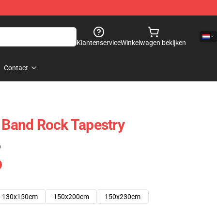
Klantenservice
Winkelwagen bekijken
Contact
t Band Rock Tapestry
)
130x150cm
150x200cm
150x230cm