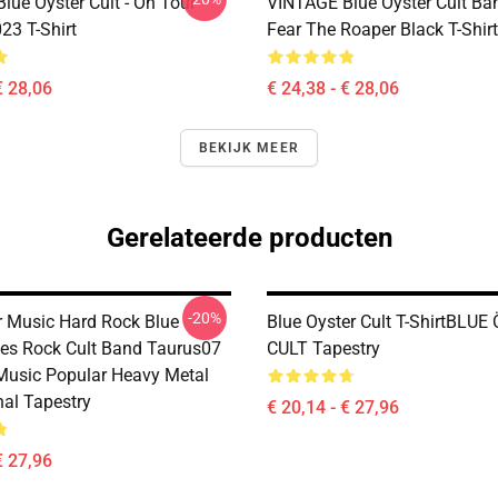
lue Öyster Cult - On Tour
VINTAGE Blue Oyster Cult Ba
23 T-Shirt
Fear The Roaper Black T-Shirt
€ 28,06
€ 24,38 - € 28,06
BEKIJK MEER
Gerelateerde producten
-20%
er Music Hard Rock Blue
Blue Oyster Cult T-ShirtBLU
ues Rock Cult Band Taurus07
CULT Tapestry
Music Popular Heavy Metal
nal Tapestry
€ 20,14 - € 27,96
€ 27,96