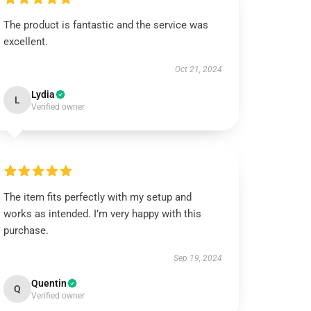
The product is fantastic and the service was
excellent.
Oct 21, 2024
Lydia
L
Verified owner
The item fits perfectly with my setup and
works as intended. I’m very happy with this
purchase.
Sep 19, 2024
Quentin
Q
Verified owner