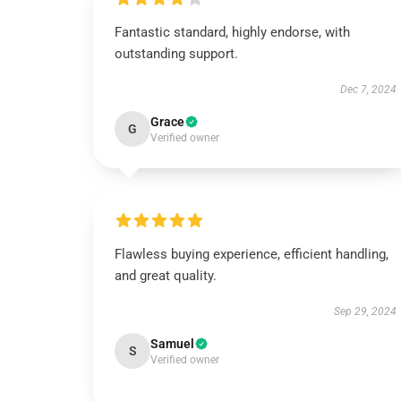
Fantastic standard, highly endorse, with
outstanding support.
Dec 7, 2024
Grace
G
Verified owner
Flawless buying experience, efficient handling,
and great quality.
Sep 29, 2024
Samuel
S
Verified owner