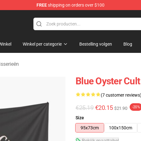
FREE
shipping on orders over $100
handise Shop
Winkel
Winkel per categorie
Bestelling volgen
Blog
isserieën
Blue Oyster Cul
(7 customer reviews
€25.19
€20.15
-20%
$21.90
Size
95x73cm
100x150cm
Bekijk maattabel