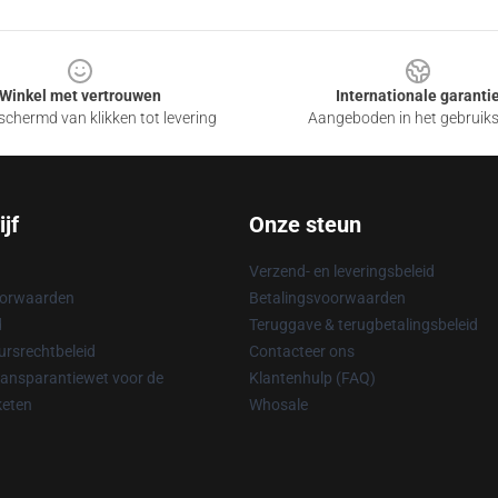
Winkel met vertrouwen
Internationale garanti
chermd van klikken tot levering
Aangeboden in het gebruik
jf
Onze steun
Verzend- en leveringsbeleid
oorwaarden
Betalingsvoorwaarden
d
Teruggave & terugbetalingsbeleid
rsrechtbeleid
Contacteer ons
ransparantiewet voor de
Klantenhulp (FAQ)
keten
Whosale