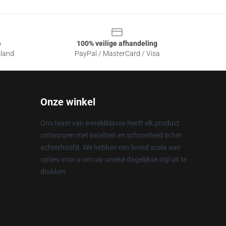
e
100% veilige afhandeling
sland
PayPal / MasterCard / Visa
Onze winkel
Ons team van wereldklasse heeft elk product
ontworpen met kwaliteit en schoonheid in het
achterhoofd. We hebben een breed scala aan
opties voor u om uw unieke dagelijkse stijl uit te
drukken.