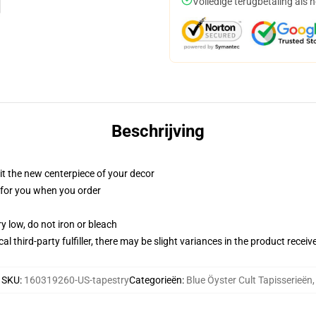
Volledige terugbetaling als 
Beschrijving
ll it the new centerpiece of your decor
ed for you when you order
y low, do not iron or bleach
al third-party fulfiller, there may be slight variances in the product receiv
SKU
:
160319260-US-tapestry
Categorieën
:
Blue Öyster Cult Tapisserieën
,