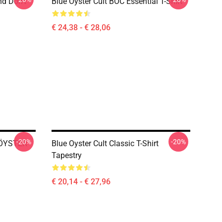
nd Don't
Blue Öyster Cult BOC Essential T-Shirt
€ 24,38 - € 28,06
-20%
-20%
E ÖYSTER
Blue Oyster Cult Classic T-Shirt
Tapestry
€ 20,14 - € 27,96