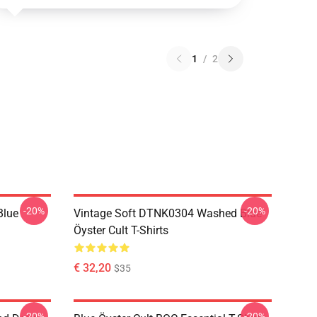
1
/
2
-20%
-20%
Blue
Vintage Soft DTNK0304 Washed Blue
Öyster Cult T-Shirts
€ 32,20
$35
-20%
-20%