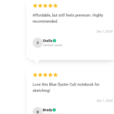
Affordable, but still feels premium. Highly
recommended.
Dec 7, 2024
Stella
S
Verified owner
Love this Blue Öyster Cult notebook for
sketching!
Dec 1, 2024
Brady
B