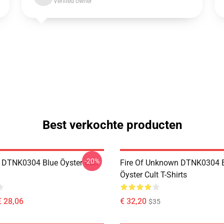
Verified owner
Best verkochte producten
-20%
 DTNK0304 Blue Öyster Cult
Fire Of Unknown DTNK0304 
Öyster Cult T-Shirts
€ 28,06
€ 32,20
$35