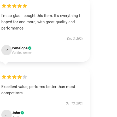
I’m so glad I bought this item. It’s everything I
hoped for and more, with great quality and
performance.
Dec 3, 2024
Penelope
P
Verified owner
Excellent value, performs better than most
competitors.
Oct 13, 2024
John
J