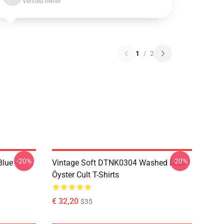
Verified owner
1
/
2
-20%
-20%
Blue
Vintage Soft DTNK0304 Washed Blue
Öyster Cult T-Shirts
€ 32,20
$35