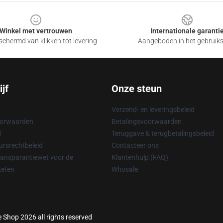
Winkel met vertrouwen
Internationale garanti
chermd van klikken tot levering
Aangeboden in het gebruik
jf
Onze steun
Verzend- en leveringsbeleid
oorwaarden
Betalingsvoorwaarden
d
Teruggave & terugbetalingsbeleid
rsrechtbeleid
Contacteer ons
ransparantiewet voor de
Klantenhulp (FAQ)
keten
Whosale
e Shop 2026 all rights reserved