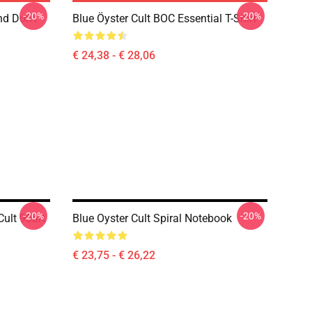
-20%
-20%
nd Don't
Blue Öyster Cult BOC Essential T-Shirt
€ 24,38 - € 28,06
-20%
-20%
ult 90art
Blue Oyster Cult Spiral Notebook
€ 23,75 - € 26,22