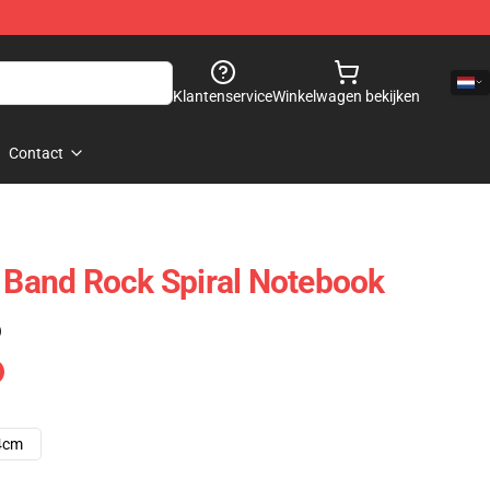
Klantenservice
Winkelwagen bekijken
Contact
t Band Rock Spiral Notebook
)
4cm