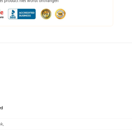
het product niet wordt ontvangen
ed
ok
,