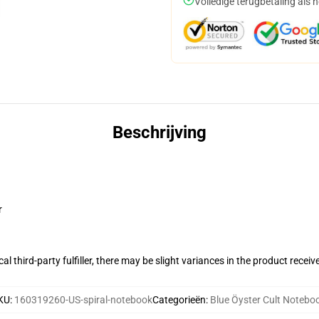
Volledige terugbetaling als 
Beschrijving
r
al third-party fulfiller, there may be slight variances in the product receiv
KU
:
160319260-US-spiral-notebook
Categorieën
:
Blue Öyster Cult Notebo