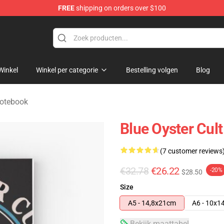
FREE
shipping on orders over $100
handise Shop
Winkel
Winkel per categorie
Bestelling volgen
Blog
Notebook
Blue Oyster Cul
(7 customer reviews
€32.78
€26.22
-20%
$28.50
Size
A5 - 14,8x21cm
A6 - 10x1
Bekijk maattabel