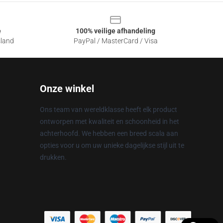
e
100% veilige afhandeling
sland
PayPal / MasterCard / Visa
Onze winkel
Ons team van wereldklasse heeft elk product
ontworpen met kwaliteit en schoonheid in het
achterhoofd. We hebben een breed scala aan
opties voor u om uw unieke dagelijkse stijl uit te
drukken.